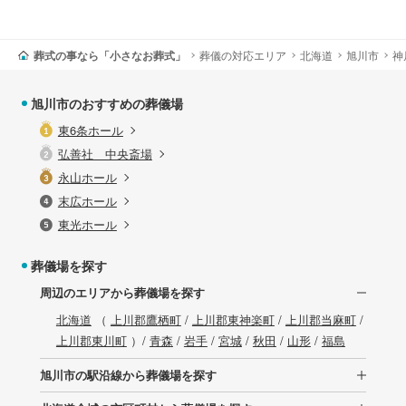
葬式の事なら「小さなお葬式」
葬儀の対応エリア
北海道
旭川市
神
旭川市のおすすめの葬儀場
東6条ホール
弘善社 中央斎場
永山ホール
末広ホール
東光ホール
葬儀場を探す
周辺のエリアから葬儀場を探す
北海道
（
上川郡鷹栖町
/
上川郡東神楽町
/
上川郡当麻町
/
上川郡東川町
）/
青森
/
岩手
/
宮城
/
秋田
/
山形
/
福島
旭川市の駅沿線から葬儀場を探す