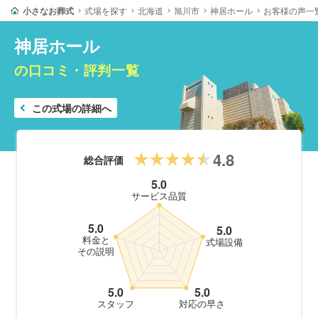
小さなお葬式
式場を探す
北海道
旭川市
神居ホール
お客様の声一
神居ホール
の口コミ・評判一覧
この式場の詳細へ
4.8
総合評価
5.0
サービス品質
5.0
5.0
料金と
式場設備
その説明
5.0
5.0
スタッフ
対応の早さ