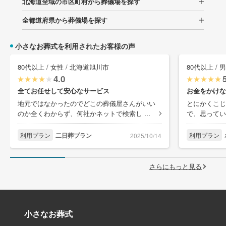
北海道全域の市区町村から葬儀場を探す
全都道府県から葬儀場を探す
小さなお葬式を利用されたお客様の声
80代以上 / 女性 / 北海道旭川市
80代以上 / 
4.0
全てお任せして安心なサービス
お金をかけな
地元ではなかったのでどこの葬儀屋さんがいい
とにかくこじ
のか全くわからず、何社かネットで検索し ...
で、思ってい
利用プラン
二日葬プラン
利用プラン
2025/10/14
さらにもっと見る
小さなお葬式