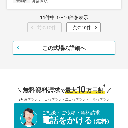
神楽岡駅
最寄駅
11
件中 1〜10件を表示
前の10件
次の10件
この式場の詳細へ
10
※
無料資料請求
最大
万円割
で
※対象プラン：一日葬プラン・二日葬プラン・一般葬プラン
ご相談・ご依頼・資料請求
電話をかける
（無料）