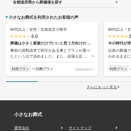
全都道府県から葬儀場を探す
小さなお葬式を利用されたお客様の声
80代以上 / 女性 / 北海道苫小牧市
80代以上 /
4.0
葬儀は小さく家族だけでいいと思う方向けの ...
今の時代が求
事前の資料請求で割引がある事とプランが選べ
以前の葬儀で
たという点で決めました。また、会場も近 ...
われるままに
利用プラン
一日葬プラン
利用プラン
2026/03/11
さらにもっと見る
小さなお葬式
運営会社
サイトマップ