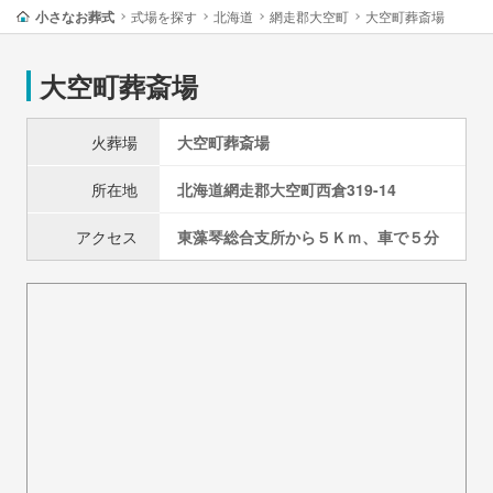
小さなお葬式
式場を探す
北海道
網走郡大空町
大空町葬斎場
大空町葬斎場
火葬場
大空町葬斎場
所在地
北海道
網走郡大空町
西倉319-14
アクセス
東藻琴総合支所から５Ｋｍ、車で５分