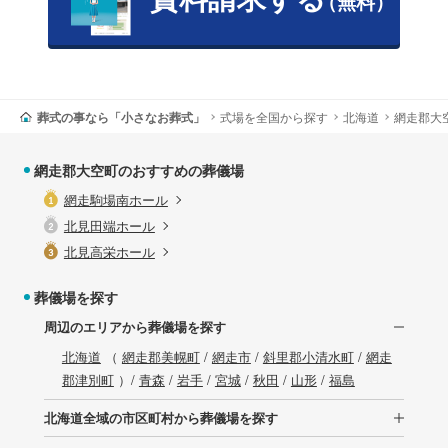
（無料）
葬式の事なら「小さなお葬式」
式場を全国から探す
北海道
網走郡大
網走郡大空町のおすすめの葬儀場
網走駒場南ホール
北見田端ホール
北見高栄ホール
葬儀場を探す
周辺のエリアから葬儀場を探す
北海道
（
網走郡美幌町
/
網走市
/
斜里郡小清水町
/
網走
郡津別町
）/
青森
/
岩手
/
宮城
/
秋田
/
山形
/
福島
北海道全域の市区町村から葬儀場を探す