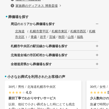
家族葬のディアネス 博善斎場
葬儀場を探す
周辺のエリアから葬儀場を探す
北海道
（
札幌市豊平区
/
札幌市東区
/
札幌市西区
/
札幌
市北区
）/
青森
/
岩手
/
宮城
/
秋田
/
山形
/
福島
札幌市中央区の駅沿線から葬儀場を探す
北海道全域の市区町村から葬儀場を探す
全都道府県から葬儀場を探す
小さなお葬式を利用されたお客様の声
30代 / 男性 / 北海道札幌市中央区
30代 / 女性
4.0
親切丁寧でわかりやすいサービス
少人数向けの
以前、他社で小さい葬式をした時にとても残念
急遽で時間が
な思いと故人に申し訳ない思いをしました ...
ませんでした