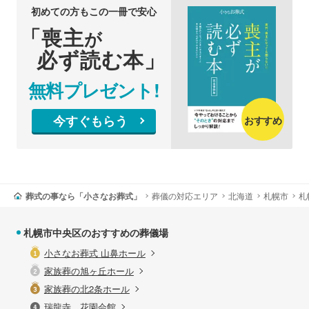
初めての方もこの一冊で安心
「喪主
が
必ず読む本」
無料プレゼント!
今すぐもらう
おすすめ
葬式の事なら「小さなお葬式」
葬儀の対応エリア
北海道
札幌市
札
札幌市中央区のおすすめの葬儀場
小さなお葬式 山鼻ホール
家族葬の旭ヶ丘ホール
家族葬の北2条ホール
瑞龍寺 花園会館