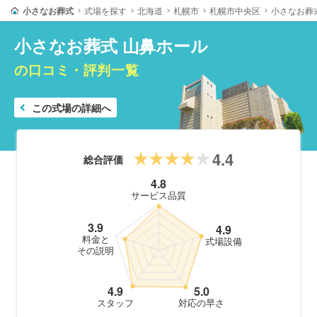
小さなお葬式
式場を探す
北海道
札幌市
札幌市中央区
小さなお葬
小さなお葬式 山鼻ホール
の口コミ・評判一覧
この式場の詳細へ
4.4
総合評価
4.8
サービス品質
3.9
4.9
料金と
式場設備
その説明
4.9
5.0
スタッフ
対応の早さ