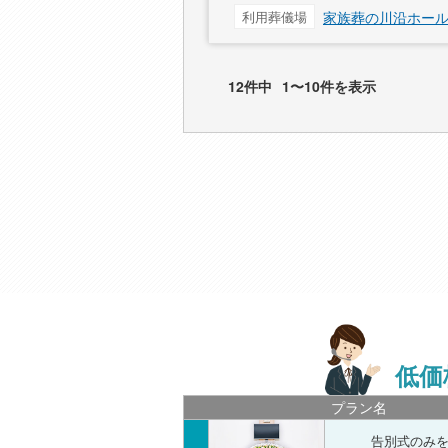
利用葬儀場
家族葬の川沿ホー
12件中
1〜10件を表示
低価
プラン名
告別式のみ