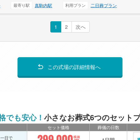
ル
最寄り駅
真駒内駅
利用プラン
二日葬プラン
1
2
次へ
この式場の詳細情報へ
格でも安心！
小さなお葬式6つのセット
セット価格
葬儀の日数
299,000
を一日で
税抜
1日間