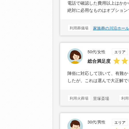
電話で確認した費用以上はかか
絶対に必用なものはオプション
利用葬儀場
家族葬の川沿ホー
50代/女性
エリア
総合満足度
陣俗に対応して頂いて、有難か
したが、これは選んで大正解で
利用火葬場
里塚斎場
利用
30代/男性
エリア