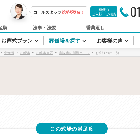
0
葬儀の
65
コールスタッフ
総勢
名！
ご依頼・ご相談
位牌
法事・法要
香典返し
お葬式プラン
葬儀場を探す
お客様の声
北海道
札幌市
札幌市南区
家族葬の川沿ホール
お客様の声一覧
この式場の満足度