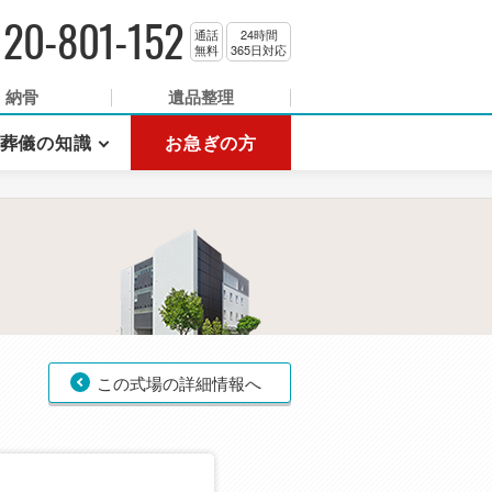
120-801-152
通話
24時間
無料
365日対応
納骨
遺品整理
葬儀の知識
お急ぎの方
この式場の詳細情報へ