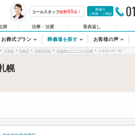
0
葬儀の
65
コールスタッフ
総勢
名！
ご依頼・ご相談
位牌
法事・法要
香典返し
お葬式プラン
葬儀場を探す
お客様の声
北海道
札幌市
札幌市西区
家族葬のディアネス札幌
お客様の声一覧
札幌