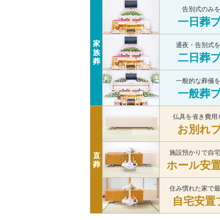
告別式のみ
一日葬
家
通夜・告別式
族
二日葬
葬
一般的な葬儀
一般葬
仏具を省き費用
お別れ
施設預かりで自
直
ホール安
葬
住み慣れた家で
自宅安置