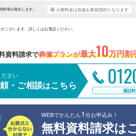
用料等が発生します。
火葬料金は別途お客様負担となります
。
ンがございます。詳しくはお電話ください。
10
最大
万円割引
料資料請求で
葬儀プランが
012
ください
頼・ご相談
こちら
は
通話料
1
WEBでかんたん
分お申込み！
無料資料請求は