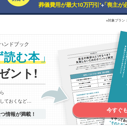
葬儀費用が最大10万円引
+
「喪主が
※
※対象プラン
ハンドブック
」
ず読む本
ゼント!
ら
しておくなど…
今すぐ
立つ情報が満載！