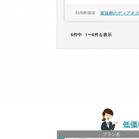
利用葬儀場
家族葬のディアネ
6件中
1〜6件を表示
低価
プラン名