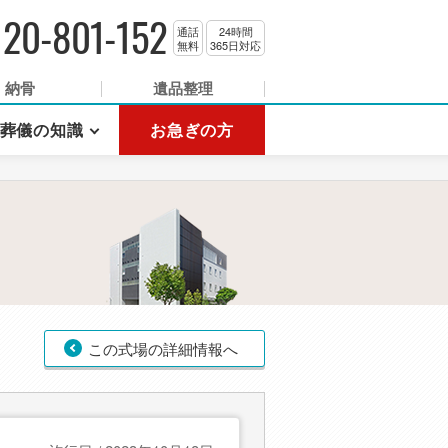
120-801-152
通話
24時間
無料
365日対応
納骨
遺品整理
葬儀の知識
お急ぎの方
この式場の詳細情報へ