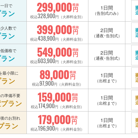
299,000
を一日で
税抜
1日間
円
プラン
（告別式のみ）
328,900
税込
円（火葬料金別）
399,000
を少人数で
税抜
2日間
円
プラン
（通夜･告別式）
438,900
税込
円（火葬料金別）
549,000
を低価格で
税抜
2日間
円
プラン
（通夜･告別式）
603,900
税込
円（火葬料金別）
89,000
を最小限に
税抜
1日間
円
プラン
（出棺まで）
97,900
税込
円（火葬料金別）
159,000
宅の準備不要
税抜
1日間
円
置プラン
（出棺まで）
174,900
税込
円（火葬料金別）
179,000
最後のお別れ
税抜
1日間
円
プラン
（出棺まで）
196,900
税込
円（火葬料金別）