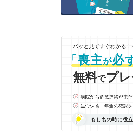
パッと見てすぐわかる！
「
喪主
必
が
無料
プレ
で
病院から危篤連絡が来た
生命保険・年金の確認を
もしもの時に役