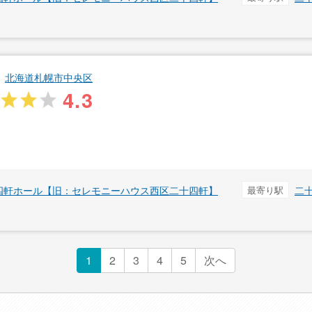
北海道札幌市中央区
4.3
四軒ホール【旧：セレモニーハウス西区二十四軒】
最寄り駅
二
1
2
3
4
5
次へ