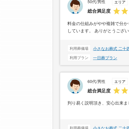
50代/男性
エリア
総合満足度
料金の仕組みがやや複雑で分か
しています。 ありがとうござ
利用葬儀場
小さなお葬式 二十
利用プラン
一日葬プラン
60代/男性
エリア
総合満足度
判り易く説明頂き、安心出来ま
利用葬儀場
小さなお葬式 二十