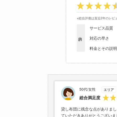
※総合評価は直近2年のレビ
サービス品質
内訳
対応の早さ
料金とその説明
50代/女性
エリア
総合満足度
貸し布団に残念な点がありまし
ていただきありがとうございま