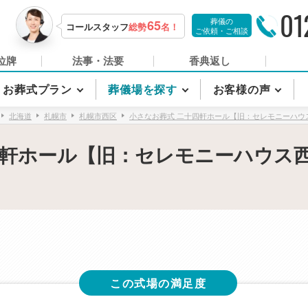
01
葬儀の
65
コールスタッフ
総勢
名！
ご依頼・ご相談
位牌
法事・法要
香典返し
お葬式プラン
葬儀場を探す
お客様の声
北海道
札幌市
札幌市西区
小さなお葬式 二十四軒ホール【旧：セレモニーハウ
四軒ホール【旧：セレモニーハウス
この式場の満足度