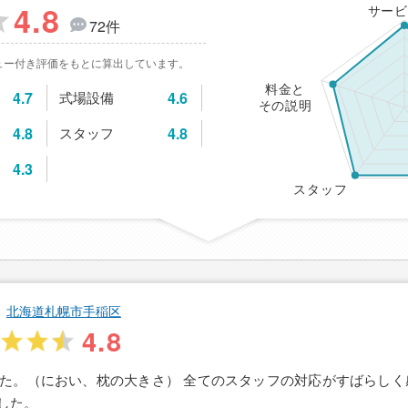
4.8
サービ
72件
ュー付き評価をもとに算出しています。
料金と
4.7
式場設備
4.6
その説明
4.8
スタッフ
4.8
4.3
スタッフ
北海道札幌市手稲区
4.8
た。（におい、枕の大きさ） 全てのスタッフの対応がすばらしく
した。