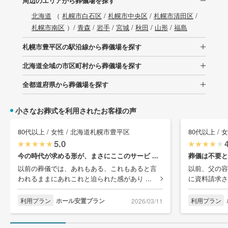
周辺のエリアから葬儀場を探す
北海道
（
札幌市白石区
/
札幌市中央区
/
札幌市清田区
/
札幌市南区
）/
青森
/
岩手
/
宮城
/
秋田
/
山形
/
福島
札幌市豊平区の駅沿線から葬儀場を探す
北海道全域の市区町村から葬儀場を探す
全都道府県から葬儀場を探す
小さなお葬式を利用されたお客様の声
80代以上 / 女性 / 北海道札幌市豊平区
80代以上 /
5.0
今の時代が求める形が、まさにここのサービ ...
葬儀は不要と
以前の葬儀では、あれもある、これもあると言
以前、父の容
われるままにあれこれと迫られた感があり ...
に資料請求さ
利用プラン
ホール安置プラン
利用プラン
2026/03/11