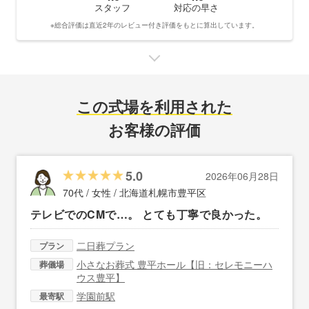
スタッフ
対応の早さ
※総合評価は直近2年のレビュー付き評価をもとに算出しています。
この式場を利用された
お客様の評価
5.0
2026年06月28日
70代 / 女性 /
北海道札幌市豊平区
テレビでのCMで…。 とても丁寧で良かった。
二日葬プラン
プラン
小さなお葬式 豊平ホール【旧：セレモニーハ
葬儀場
ウス豊平】
学園前駅
最寄駅