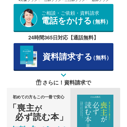
ご相談・ご依頼・資料請求
電話をかける
（無料）
24時間365日対応【通話無料】
資料請求する
（無料）
さらに！資料請求で
初めての方もこの一冊で安心
「喪主
が
必ず読む本」