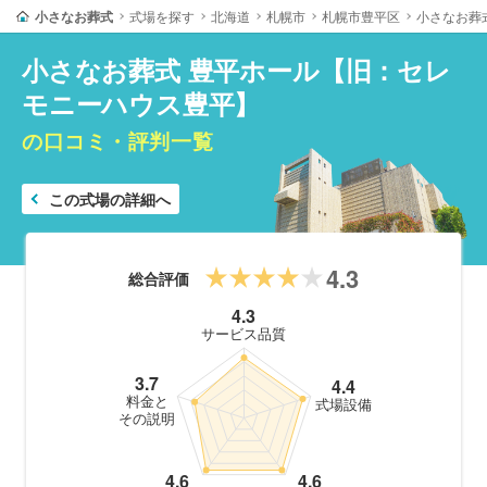
小さなお葬式
式場を探す
北海道
札幌市
札幌市豊平区
小さなお葬
小さなお葬式 豊平ホール【旧：セレ
モニーハウス豊平】
の口コミ・評判一覧
この式場の詳細へ
4.3
総合評価
4.3
サービス品質
3.7
4.4
料金と
式場設備
その説明
4.6
4.6