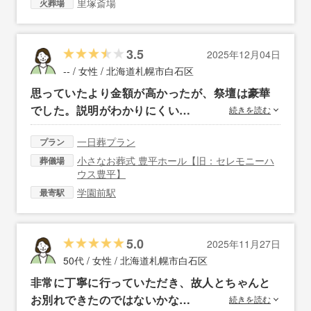
里塚斎場
火葬場
3.5
2025年12月04日
-- / 女性 /
北海道札幌市白石区
思っていたより金額が高かったが、祭壇は豪華
でした。説明がわかりにくい…
続きを読む
一日葬プラン
プラン
小さなお葬式 豊平ホール【旧：セレモニーハ
葬儀場
ウス豊平】
学園前駅
最寄駅
5.0
2025年11月27日
50代 / 女性 /
北海道札幌市白石区
非常に丁寧に行っていただき、故人とちゃんと
お別れできたのではないかな…
続きを読む