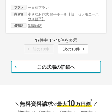
一日葬プラン
プラン
小さなお葬式 豊平ホール【旧：セレモニーハ
葬儀場
ウス豊平】
学園前駅
最寄駅
17
件中 1〜10件を表示
前の10件
次の10件
この式場の詳細へ
10
※
無料資料請求
最大
万円割
で
※対象プラン：一日葬プラン・二日葬プラン・一般葬プラン