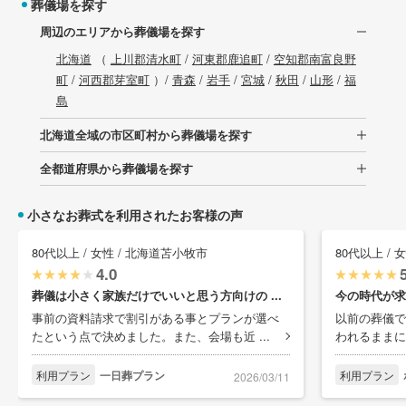
葬儀場を探す
周辺のエリアから葬儀場を探す
北海道
（
上川郡清水町
/
河東郡鹿追町
/
空知郡南富良野
町
/
河西郡芽室町
）/
青森
/
岩手
/
宮城
/
秋田
/
山形
/
福
島
北海道全域の市区町村から葬儀場を探す
全都道府県から葬儀場を探す
小さなお葬式を利用されたお客様の声
80代以上 / 女性 / 北海道苫小牧市
80代以上 /
4.0
葬儀は小さく家族だけでいいと思う方向けの ...
今の時代が求
事前の資料請求で割引がある事とプランが選べ
以前の葬儀で
たという点で決めました。また、会場も近 ...
われるままに
利用プラン
一日葬プラン
利用プラン
2026/03/11