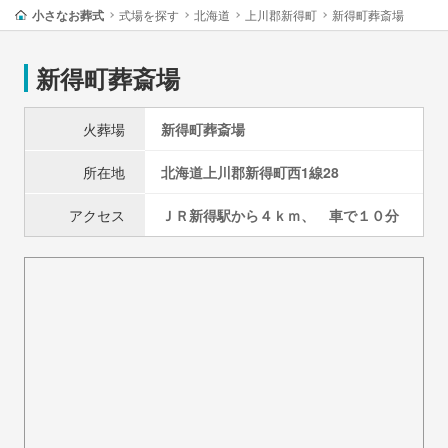
小さなお葬式
式場を探す
北海道
上川郡新得町
新得町葬斎場
新得町葬斎場
火葬場
新得町葬斎場
所在地
北海道
上川郡新得町
西1線28
アクセス
ＪＲ新得駅から４ｋｍ、 車で１０分