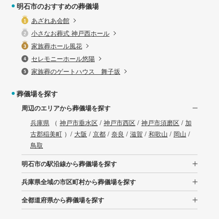
明石市のおすすめの葬儀場
あざれあ会館
小さなお葬式 神戸西ホール
家族葬ホール風花
セレモニーホール悠陽
家族葬のゲートハウス 舞子坂
葬儀場を探す
周辺のエリアから葬儀場を探す
兵庫県
（
神戸市垂水区
/
神戸市西区
/
神戸市須磨区
/
加
古郡稲美町
）/
大阪
/
京都
/
奈良
/
滋賀
/
和歌山
/
岡山
/
鳥取
明石市の駅沿線から葬儀場を探す
兵庫県全域の市区町村から葬儀場を探す
全都道府県から葬儀場を探す