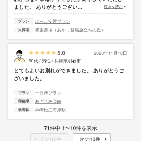
ました。 ありがとうござい…
続きを読む
ホール安置プラン
プラン
和坂斎場（あかし斎場旅立ちの丘）
火葬場
5.0
2023年11月18日
60代 / 男性 /
兵庫県明石市
とてもよいお別れができました。 ありがとうご
ざいました。
一日葬プラン
プラン
あざれあ会館
葬儀場
林崎松江海岸駅
最寄駅
71
件中 1〜10件を表示
前の10件
次の10件