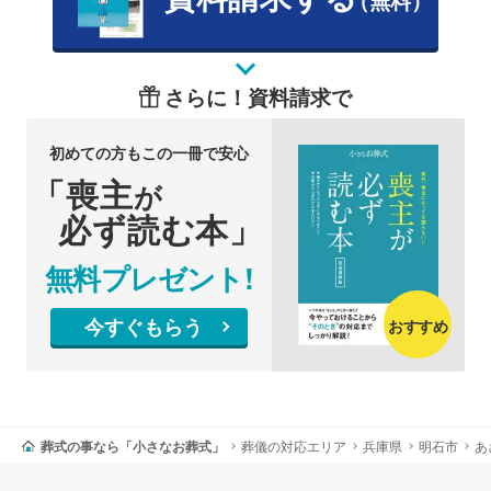
（無料）
さらに！資料請求で
初めての方もこの一冊で安心
「喪主
が
必ず読む本」
無料プレゼント!
今すぐもらう
おすすめ
葬式の事なら「小さなお葬式」
葬儀の対応エリア
兵庫県
明石市
あ