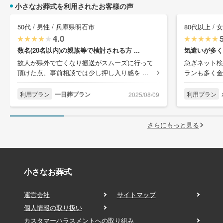
小さなお葬式を利用されたお客様の声
50代 / 男性 / 兵庫県明石市
80代以上 / 
4.0
数名(20名以内)の親族等で検討される方 ...
気遣いが多く
故人が県外で亡くなり搬送がスムーズに行って
急ぎネット検
頂けた点、事前相談では少し押し入り感を ...
ランも多く金
利用プラン
一日葬プラン
利用プラン
2025/08/09
さらにもっと見る
小さなお葬式
運営会社
サイトマップ
個人情報の取り扱い
カスタマーハラスメントへの取り組み