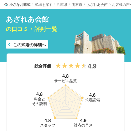
小さなお葬式
式場を探す
兵庫県
明石市
あざれあ会館
お客様の声
あざれあ会館
の口コミ・評判一覧
この式場の詳細へ
4.9
総合評価
4.8
サービス品質
4.8
4.6
料金と
式場設備
その説明
4.8
4.9
スタッフ
対応の早さ