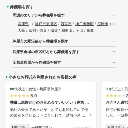
葬儀場を探す
周辺のエリアから葬儀場を探す
兵庫県
（
神戸市東灘区
/
西宮市
/
神戸市灘区
/
尼崎市
）/
大阪
/
京都
/
奈良
/
滋賀
/
和歌山
/
岡山
/
鳥取
芦屋市の駅沿線から葬儀場を探す
兵庫県全域の市区町村から葬儀場を探す
全都道府県から葬儀場を探す
小さなお葬式を利用されたお客様の声
80代以上 / 女性 / 兵庫県芦屋市
80代以上 / 
5.0
葬儀は親族だけのお別れ会でいいという家族 ...
お寺さん選択
他社の会員であったが、とても混雑していて他
自宅や病院や
の業者を当たるように言われて、以前小さ ...
した。一日葬
利用プラン
一日葬プラン
利用プラン
2026/01/08