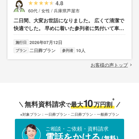
4.8
60代 / 女性 / 兵庫県芦屋市
二日間、大変お世話になりました。 広くて清潔で
快適でした。 早めに着いた参列者に気付いて車ま
で声を掛けに来て下さったり、助かりました。 あ
2026年07月12日
施行日
りがとうございました。
二日葬プラン
10人
プラン
参列者
お客様の声トップ
10
※
無料資料請求
最大
万円割
で
※対象プラン：一日葬プラン・二日葬プラン・一般葬プラン
ご相談・ご依頼・資料請求
電話をかける
（無料）