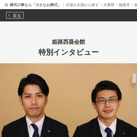
葬式の事なら「小さなお葬式」
式場を全国から探す
兵庫県
姫路市
戻る
姫路西葵会館
特別インタビュー