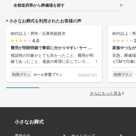
全都道府県から葬儀場を探す
小さなお葬式を利用されたお客様の声
80代以上 / 男性 / 兵庫県姫路市
80代以上 / 
4.0
費用が明朗明確で事前に分かりやすい サー ...
家族やつなが
相談時の印象がとても良かったこと、費用が明
至急、葬儀場
確であったこと、遺族の希望に応じていろ ...
ビCMで印象
利用プラン
ホール安置プラン
利用プラン
2026/01/21
さらにもっと見る
小さなお葬式
運営会社
サイトマップ