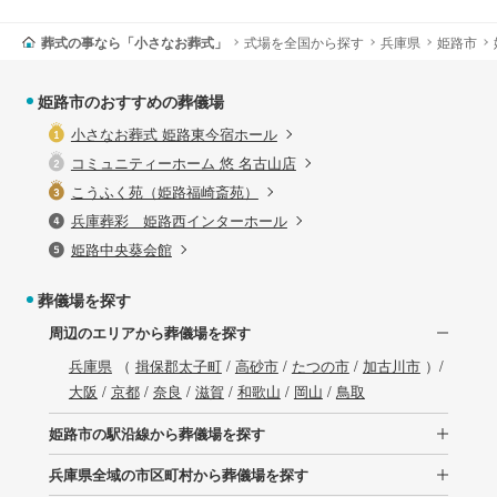
葬式の事なら「小さなお葬式」
式場を全国から探す
兵庫県
姫路市
姫路市のおすすめの葬儀場
小さなお葬式 姫路東今宿ホール
コミュニティーホーム 悠 名古山店
こうふく苑（姫路福崎斎苑）
兵庫葬彩 姫路西インターホール
姫路中央葵会館
葬儀場を探す
周辺のエリアから葬儀場を探す
兵庫県
（
揖保郡太子町
/
高砂市
/
たつの市
/
加古川市
）/
大阪
/
京都
/
奈良
/
滋賀
/
和歌山
/
岡山
/
鳥取
姫路市の駅沿線から葬儀場を探す
兵庫県全域の市区町村から葬儀場を探す