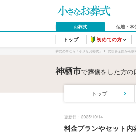
お葬式
仏壇・本
トップ
初めての方
葬式の事なら「小さなお葬式」
式場を全国から探
神栖市
で葬儀をした方の
トップ
更新日：2025/10/14
料金プランやセット内