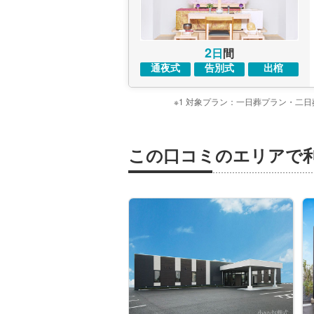
2
日
間
通夜式
告別式
出棺
※1 対象プラン：一日葬プラン・二
この口コミのエリアで