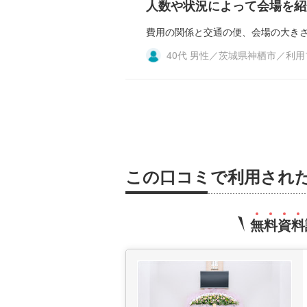
人数や状況によって会場を紹
費用の関係と交通の便、会場の大き
40代 男性／茨城県神栖市／利
この口コミで利用され
無
料
資
料