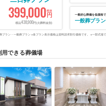
399,000
税抜
円
一般的な葬儀を低価格で
一般葬プラン
438,900
税込
円(火葬料金別)
日葬プラン・一般葬プラン ※各プラン表示価格は資料請求割引価格です。 ※一部式
利用できる葬儀場