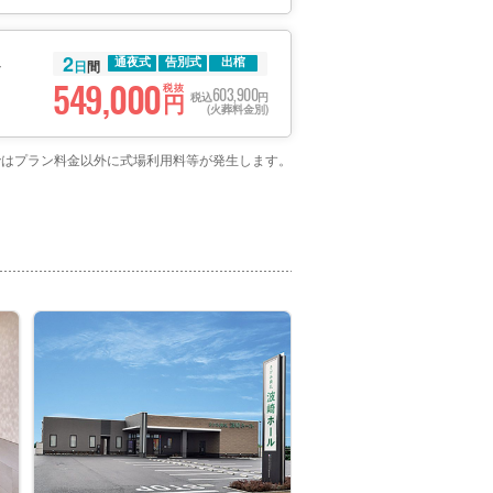
2
通夜式
告別式
出棺
日
間
549,000
税抜
603,900
円
税込
円
(火葬料金別)
場ではプラン料金以外に式場利用料等が発生します。