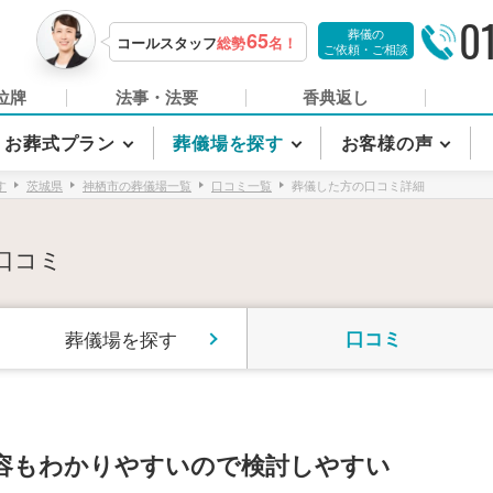
0
葬儀の
65
コールスタッフ
総勢
名！
ご依頼・ご相談
位牌
法事・法要
香典返し
お葬式プラン
葬儀場を探す
お客様の声
す
茨城県
神栖市の葬儀場一覧
口コミ一覧
葬儀した方の口コミ詳細
口コミ
葬儀場を探す
口コミ
容もわかりやすいので検討しやすい