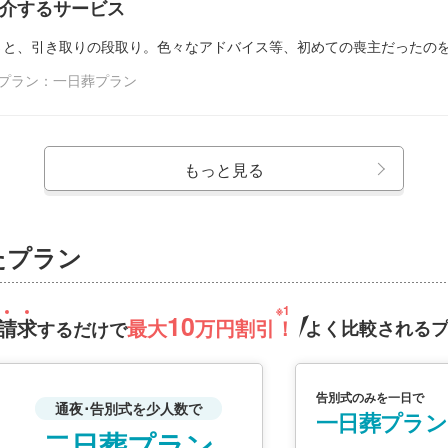
介するサービス
さと、引き取りの段取り。色々なアドバイス等、初めての喪主だったの
用プラン：一日葬プラン
もっと見る
たプラン
10
請
求
最大
万円割引！
よく比較される
するだけで
告別式のみを一日で
通夜･告別式を少人数で
一日葬プラン
二日葬プラン