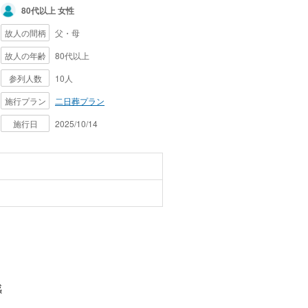
80代以上 女性
故人の間柄
父・母
故人の年齢
80代以上
参列人数
10人
施行プラン
二日葬プラン
施行日
2025/10/14
感