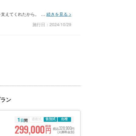
を支えてくれたから。
施行日：2024/10/29
プラン
1
通夜式
告別式
出棺
日
間
299,000
税抜
328,900
円
税込
円
(火葬料金別)