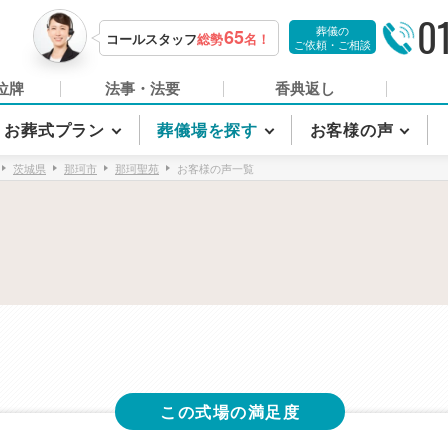
0
葬儀の
65
コールスタッフ
総勢
名！
ご依頼・ご相談
位牌
法事・法要
香典返し
お葬式プラン
葬儀場を探す
お客様の声
茨城県
那珂市
那珂聖苑
お客様の声一覧
この式場の満足度