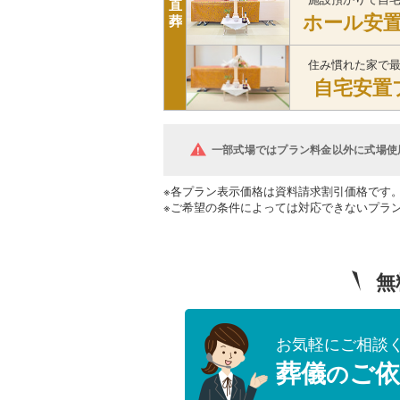
直
ホール安
葬
住み慣れた家で
自宅安置
一部式場ではプラン料金以外に式場使
※各プラン表示価格は資料請求割引価格です
※ご希望の条件によっては対応できないプラ
無
お気軽にご相談
葬儀
ご依
の