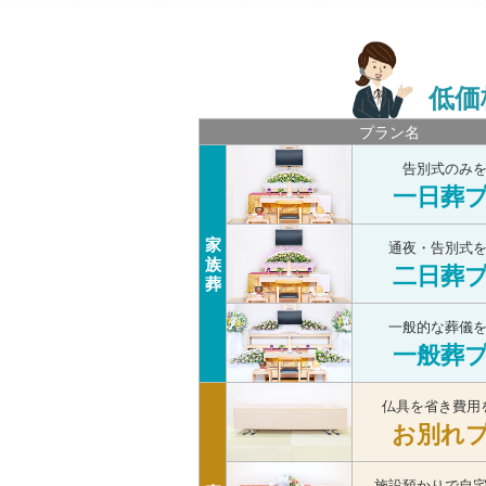
低価
プラン名
告別式のみ
一日葬
家
通夜・告別式
族
二日葬
葬
一般的な葬儀
一般葬
仏具を省き費用
お別れ
施設預かりで自