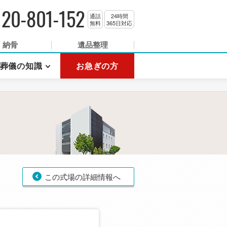
120-801-152
通話
24時間
無料
365日対応
納骨
遺品整理
葬儀の知識
お急ぎの方
この式場の詳細情報へ