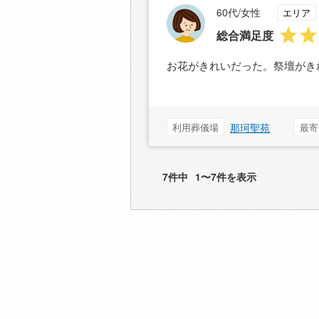
60代/女性
エリア
総合満足度
お花がきれいだった。祭壇がき
利用葬儀場
那珂聖苑
最寄
7件中
1〜7件を表示