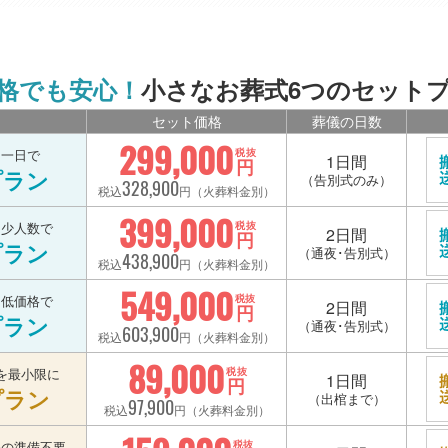
格でも安心！
小さなお葬式6つのセット
セット価格
葬儀の日数
299,000
を一日で
税抜
1日間
円
プラン
（告別式のみ）
328,900
税込
円（火葬料金別）
399,000
を少人数で
税抜
2日間
円
プラン
（通夜･告別式）
438,900
税込
円（火葬料金別）
549,000
を低価格で
税抜
2日間
円
プラン
（通夜･告別式）
603,900
税込
円（火葬料金別）
89,000
を最小限に
税抜
1日間
円
プラン
（出棺まで）
97,900
税込
円（火葬料金別）
宅の準備不要
税抜