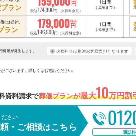
159,000
1日間
円
置プラン
（出棺まで）
174,900
税込
円（火葬料金別）
179,000
最後のお別れ
税抜
1日間
円
プラン
（出棺まで）
196,900
税込
円（火葬料金別）
用料等が発生します。
火葬料金は別途お客様負担となります
。
ンがございます。詳しくはお電話ください。
10
最大
万円割引
料資料請求で
葬儀プランが
012
ください
頼・ご相談
こちら
は
通話料