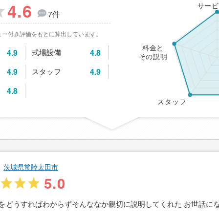
4.6
サービ
7件
ュー付き評価をもとに算出しています。
料金と
4.9
式場設備
4.8
その説明
4.9
スタッフ
4.9
4.8
スタッフ
茨城県常陸太田市
5.0
をどうすればわからずそんななか親切に説明してくれた お世話に