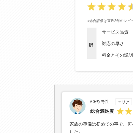
※総合評価は直近2年のレビ
サービス品質
内訳
対応の早さ
料金とその説明
60代/男性
エリア
総合満足度
家族の葬儀は初めての事で、何
した。