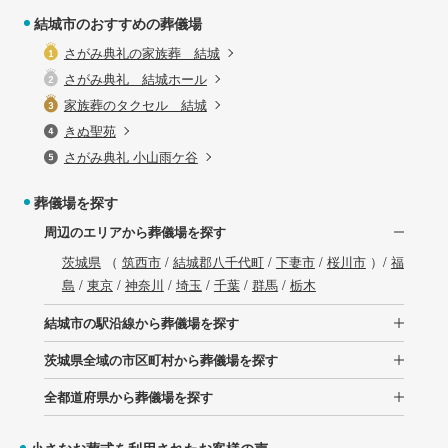
結城市のおすすめの葬儀場
さがみ典礼の家族葬 結城
さがみ典礼 結城ホール
家族葬のタクセル 結城
きぬ聖苑
さがみ典礼 小山雨ケ谷
葬儀場を探す
周辺のエリアから葬儀場を探す
茨城県
（
筑西市
/
結城郡八千代町
/
下妻市
/
桜川市
）/
福
島
/
東京
/
神奈川
/
埼玉
/
千葉
/
群馬
/
栃木
結城市の駅沿線から葬儀場を探す
茨城県全域の市区町村から葬儀場を探す
全都道府県から葬儀場を探す