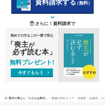
資料請求する
（無料）
さらに！資料請求で
初めての方もこの一冊で安心
「喪主
が
必ず読む本」
無料プレゼント!
今すぐもらう
おすすめ
葬式の事なら「小さなお葬式」
葬儀の対応エリア
茨城県
結城市
さ