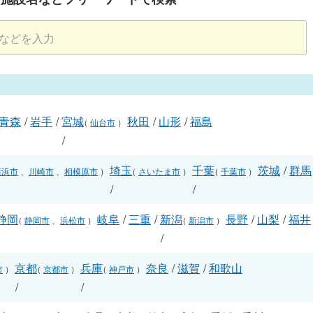
青森
/
岩手
/
宮城
秋田
/
山形
/
福島
（
仙台市
）
/
埼玉
千葉
茨城
/
群馬
横浜市
、
川崎市
、
相模原市
）
（
さいたま市
）
（
千葉市
）
/
/
静岡
岐阜
/
三重
/
新潟
長野
/
山梨
/
福井
（
静岡市
、
浜松市
）
（
新潟市
）
/
/
京都
兵庫
奈良
/
滋賀
/
和歌山
市
）
（
京都市
）
（
神戸市
）
/
/