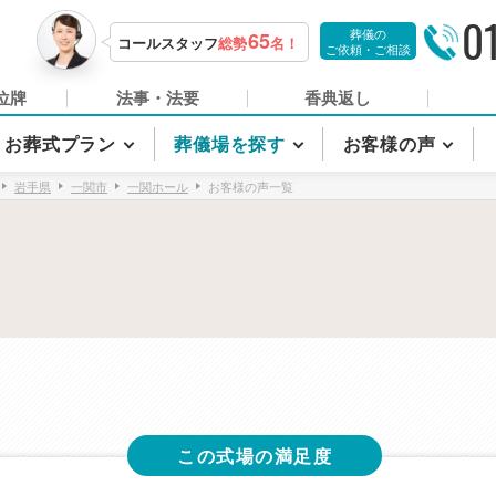
0
葬儀の
65
コールスタッフ
総勢
名！
ご依頼・ご相談
位牌
法事・法要
香典返し
お葬式プラン
葬儀場を探す
お客様の声
岩手県
一関市
一関ホール
お客様の声一覧
この式場の満足度