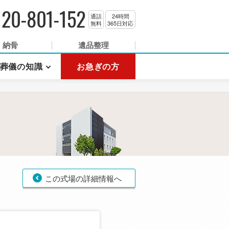
120-801-152
通話
24時間
無料
365日対応
納骨
遺品整理
葬儀の知識
お急ぎの方
この式場の詳細情報へ