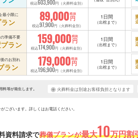
603,900
税込
円（火葬料金別）
89,000
を最小限に
税抜
1日間
円
プラン
（出棺まで）
97,900
税込
円（火葬料金別）
159,000
宅の準備不要
税抜
1日間
円
置プラン
（出棺まで）
174,900
税込
円（火葬料金別）
179,000
最後のお別れ
税抜
1日間
円
プラン
（出棺まで）
196,900
税込
円（火葬料金別）
用料等が発生します。
火葬料金は別途お客様負担となります
。
ンがございます。詳しくはお電話ください。
10
最大
万円割引
料資料請求で
葬儀プランが