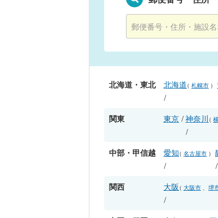
北海道・東北
北海道
（
札幌市
）
/
関東
東京
/
神奈川
（
/
中部・甲信越
愛知
（
名古屋市
）
/
関西
大阪
（
大阪市
、
堺
/