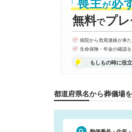
「
喪主
必
が
無料
プレ
で
病院から危篤連絡が来た
生命保険・年金の確認を
もしもの時に役
都道府県名から葬儀場
郵便番号・住所