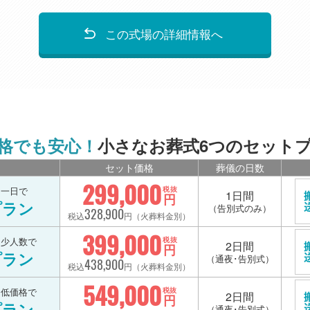
この式場の詳細情報へ
格でも安心！
小さなお葬式6つのセット
セット価格
葬儀の日数
299,000
を一日で
税抜
1日間
円
プラン
（告別式のみ）
328,900
税込
円（火葬料金別）
399,000
を少人数で
税抜
2日間
円
プラン
（通夜･告別式）
438,900
税込
円（火葬料金別）
549,000
を低価格で
税抜
2日間
円
プラン
（通夜･告別式）