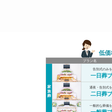
低価
プラン名
告別式のみ
一日葬
家
通夜・告別式
族
二日葬
葬
一般的な葬儀
一般葬