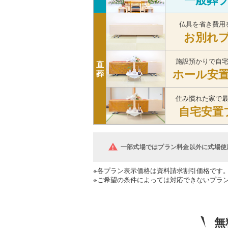
仏具を省き費用
お別れ
施設預かりで自
直
ホール安
葬
住み慣れた家で
自宅安置
一部式場ではプラン料金以外に式場使
※各プラン表示価格は資料請求割引価格です
※ご希望の条件によっては対応できないプラ
無