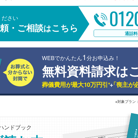
012
ください
頼・ご相談
こちら
は
通話料
1
WEBでかんたん
分お申込み！
無料資料請求は
葬儀費用が最大10万円引
+
「喪主が
※
※対象プラン
ハンドブック