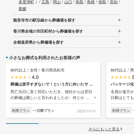
多度津町
）/
広島
/
岡山
/
山口
/
鳥取
/
島根
/
徳島
/
高知
/
愛媛
観音寺市の駅沿線から葬儀場を探す
香川県全域の市区町村から葬儀場を探す
全都道府県から葬儀場を探す
小さなお葬式を利用されたお客様の声
80代以上 / 女性 / 香川県高松市
80代以上 / 
4.0
葬儀は派手すぎないで！という方に向いたサ ...
パッケージ化
死亡当日に直ぐ対応いただき、他社からは翌日
全員が遠方か
の葬儀は難しいと言われましたが、何とか ...
日葬はとても
利用プラン
一日葬プラン
利用プラン
2025/10/14
さらにもっと見る