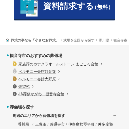
資料請求する
（無料）
葬式の事なら「小さなお葬式」
式場を全国から探す
香川県
観音寺市
観音寺市のおすすめの葬儀場
家族葬のカナクラオールストーン まごころ会館
ベルモニー会館観音寺
ベルモニー会館大野原
燧望苑
JA葬祭かがわ 観音寺会館
葬儀場を探す
周辺のエリアから葬儀場を探す
香川県
（
三豊市
/
善通寺市
/
仲多度郡琴平町
/
仲多度郡