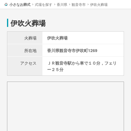
小さなお葬式
式場を探す
香川県
観音寺市
伊吹火葬場
伊吹火葬場
火葬場
伊吹火葬場
所在地
香川県
観音寺市
伊吹町1269
アクセス
ＪＲ観音寺駅から車で１０分，フェリ
ー２５分