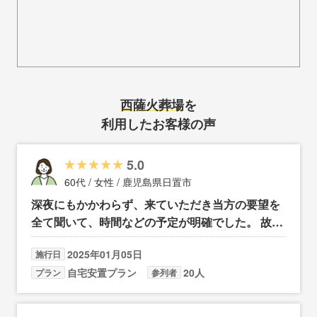
西薩火葬場
を
利用したお客様の声
5.0
60代 / 女性 / 鹿児島県日置市
深夜にもかかわらず、来ていただき当方の要望を
全て聞いて、時間などの予定が明確でした。 故人
の納棺式の時、体の扱いがとても大切に丁寧にし
2025年01月05日
施行日
てもらって、感謝しています。 不明な時はいつで
自宅安置プラン
20人
プラン
参列者
も連絡をと言われ安心しました。