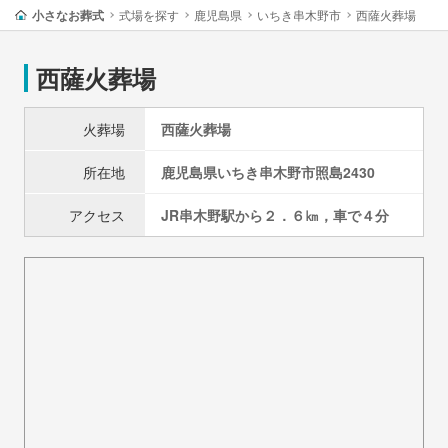
小さなお葬式
式場を探す
鹿児島県
いちき串木野市
西薩火葬場
西薩火葬場
火葬場
西薩火葬場
所在地
鹿児島県
いちき串木野市
照島2430
アクセス
JR串木野駅から２．６㎞，車で４分