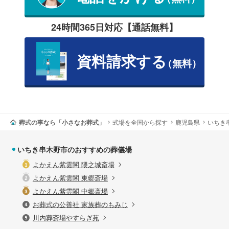
24時間365日対応【通話無料】
資料請求する
（無料）
葬式の事なら「小さなお葬式」
式場を全国から探す
鹿児島県
いちき
いちき串木野市のおすすめの葬儀場
よかえん紫雲閣 隈之城斎場
よかえん紫雲閣 東郷斎場
よかえん紫雲閣 中郷斎場
お葬式の公善社 家族葬のもみじ
川内葬斎場やすらぎ苑