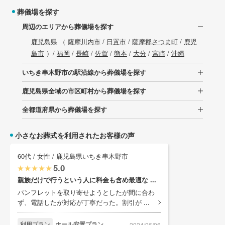
葬儀場を探す
周辺のエリアから葬儀場を探す
鹿児島県
（
薩摩川内市
/
日置市
/
薩摩郡さつま町
/
鹿児
島市
）/
福岡
/
長崎
/
佐賀
/
熊本
/
大分
/
宮崎
/
沖縄
いちき串木野市の駅沿線から葬儀場を探す
鹿児島県全域の市区町村から葬儀場を探す
全都道府県から葬儀場を探す
小さなお葬式を利用されたお客様の声
60代 / 女性 / 鹿児島県いちき串木野市
5.0
親族だけで行うという人に料金も含め最適な ...
パンフレットを取り寄せようとしたが間に合わ
ず、電話したが対応が丁寧だった。割引が ...
利用プラン
ホール安置プラン
2024/06/06