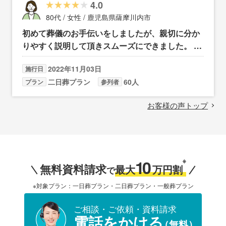
4.0
80代 / 女性 / 鹿児島県薩摩川内市
初めて葬儀のお手伝いをしましたが、親切に分か
りやすく説明して頂きスムーズにできました。 ま
た、スタッフの皆様の心からのサービスが心地よ
2022年11月03日
施行日
かったです。 ありがとうございました。
二日葬プラン
60人
プラン
参列者
お客様の声トップ
10
※
無料資料請求
最大
万円割
で
※対象プラン：一日葬プラン・二日葬プラン・一般葬プラン
ご相談・ご依頼・資料請求
電話をかける
（無料）