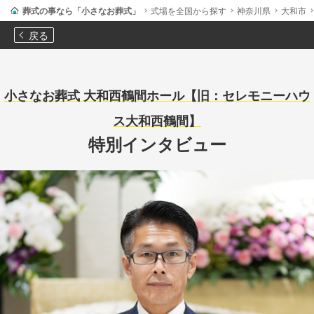
葬式の事なら「小さなお葬式」
式場を全国から探す
神奈川県
大和市
戻る
小さなお葬式 大和西鶴間ホール【旧：セレモニーハウ
ス大和西鶴間】
特別インタビュー