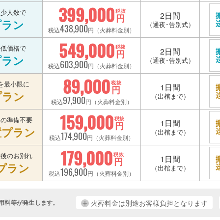
399,000
を少人数で
税抜
2日間
円
プラン
（通夜･告別式）
438,900
税込
円（火葬料金別）
549,000
を低価格で
税抜
2日間
円
プラン
（通夜･告別式）
603,900
税込
円（火葬料金別）
89,000
を最小限に
税抜
1日間
円
プラン
（出棺まで）
97,900
税込
円（火葬料金別）
159,000
宅の準備不要
税抜
1日間
円
置プラン
（出棺まで）
174,900
税込
円（火葬料金別）
179,000
最後のお別れ
税抜
1日間
円
プラン
（出棺まで）
196,900
税込
円（火葬料金別）
用料等が発生します。
火葬料金は別途お客様負担となります