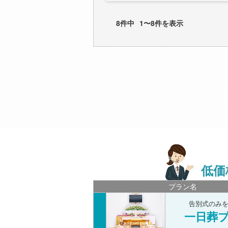
8件中
1〜8件を表示
低価
プラン名
告別式のみ
一日葬