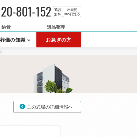
120-801-152
通話
24時間
無料
365日対応
納骨
遺品整理
葬儀の知識
お急ぎの方
覧
この式場の詳細情報へ