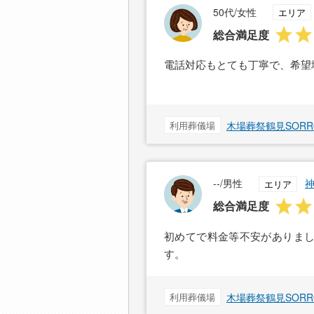
50代/女性
エリア
総合満足度
電話対応もとても丁寧で、希望
利用葬儀場
木場葬祭鶴見SOR
--/男性
エリア
総合満足度
初めてで料金等不安がありま
す。
利用葬儀場
木場葬祭鶴見SOR