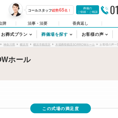
0
葬儀の
65
コールスタッフ
総勢
名！
ご依頼・ご相談
位牌
法事・法要
香典返し
お葬式プラン
葬儀場を探す
お客様の声
神奈川県
横浜市
横浜市鶴見区
木場葬祭鶴見SORROWホール
お客様の声一
OWホール
この式場の満足度