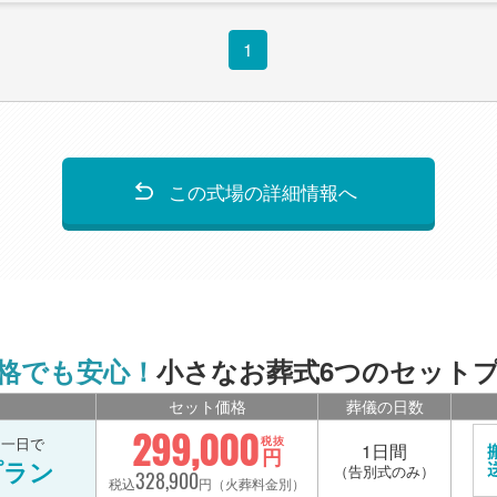
1
この式場の詳細情報へ
格でも安心！
小さなお葬式6つのセット
セット価格
葬儀の日数
299,000
を一日で
税抜
1日間
円
プラン
（告別式のみ）
328,900
税込
円（火葬料金別）