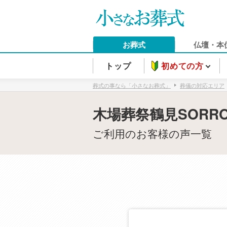
お葬式
仏壇・本
トップ
初めての方
葬式の事なら「小さなお葬式」
葬儀の対応エリア
木場葬祭鶴見SORR
ご利用のお客様の声一覧