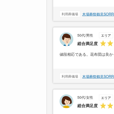
利用葬儀場
木場葬祭鶴見SOR
50代/男性
エリア
総合満足度
値段相応である。花布団は良か
利用葬儀場
木場葬祭鶴見SOR
50代/女性
エリア
総合満足度