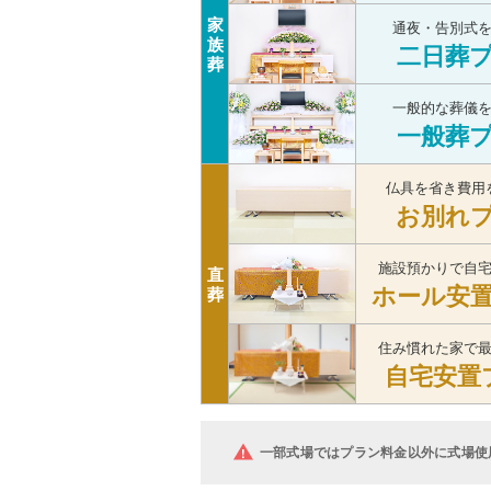
家
通夜・告別式
族
二日葬
葬
一般的な葬儀
一般葬
仏具を省き費用
お別れ
施設預かりで自
直
ホール安
葬
住み慣れた家で
自宅安置
一部式場ではプラン料金以外に式場使