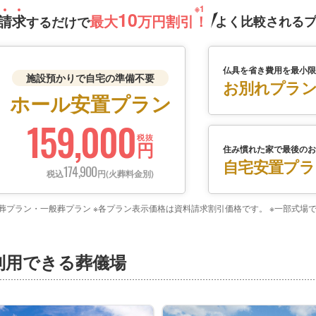
10
請
求
最大
万円割引！
よく比較される
するだけで
仏具を省き費用を最小限
施設預かりで自宅の準備不要
お別れプラ
ホール安置プラン
159,000
税抜
円
住み慣れた家で最後のお
自宅安置プラ
174,900
税込
円(火葬料金別)
日葬プラン・一般葬プラン ※各プラン表示価格は資料請求割引価格です。 ※一部式
利用できる葬儀場