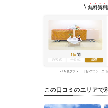
無
料
資
料
1
日
間
通夜式
告別式
出棺
※1 対象プラン：一日葬プラン・二
この口コミのエリアで