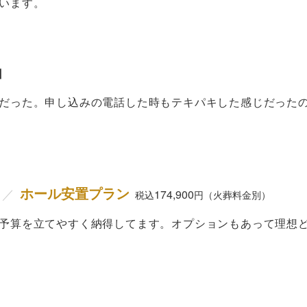
います。
由
だった。申し込みの電話した時もテキパキした感じだった
ホール安置プラン
／
174,900
税込
円（火葬料金別）
予算を立てやすく納得してます。オプションもあって理想