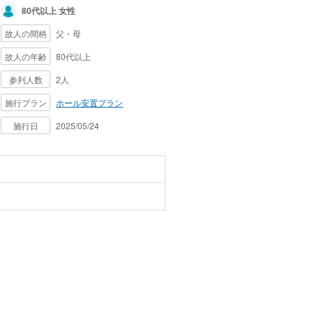
80代以上 女性
故人の間柄
父・母
故人の年齢
80代以上
参列人数
2人
施行プラン
ホール安置プラン
施行日
2025/05/24