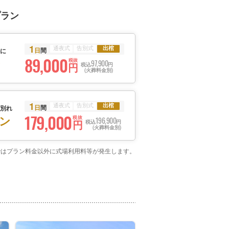
プラン
1
通夜式
告別式
出棺
日
間
に
89,000
ン
税抜
97,900
円
税込
円
(火葬料金別)
1
通夜式
告別式
出棺
日
間
別れ
179,000
ン
税抜
196,900
円
税込
円
(火葬料金別)
場ではプラン料金以外に式場利用料等が発生します。