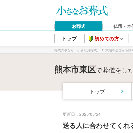
お葬式
仏壇・本
トップ
初めての方
葬式の事なら「小さなお葬式」
式場を全国から探
熊本市東区
で葬儀をし
トップ
更新日：2025/05/24
送る人に合わせてくれ