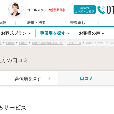
0
葬儀の
65
コールスタッフ
総勢
名！
ご依頼・ご相談
位牌
法事・法要
香典返し
お葬式プラン
葬儀場を探す
お客様の声
す
熊本県
熊本市
熊本市東区の葬儀場一覧
口コミ一覧
葬儀した方の口コミ詳
た方の口コミ
葬儀場を探す
口コミ
るサービス