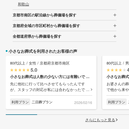
和歌山
京都市南区の駅沿線から葬儀場を探す
京都府全域の市区町村から葬儀場を探す
全都道府県から葬儀場を探す
小さなお葬式を利用されたお客様の声
80代以上 / 女性 / 京都府京都市南区
80代以上 /
5.0
小さなお葬式は人数の少ない方には有難いで ...
小さなお葬式
先に他社に行って比べさせてもらったんです
お婆さんの葬
が、スタッフの対応が私には合わなかったで ...
で他から来や
利用プラン
二日葬プラン
利用プラン
2026/02/16
さらにもっと見る