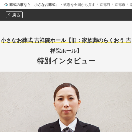
葬式の事なら「小さなお葬式」
式場を全国から探す
京都府
京都市
戻る
小さなお葬式 吉祥院ホール【旧：家族葬のらくおう 吉
祥院ホール】
特別インタビュー