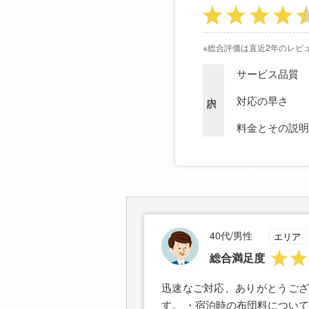
※総合評価は直近2年のレビ
サービス品質
内訳
対応の早さ
料金とその説明
40代/男性
エリア
総合満足度
迅速なご対応、ありがとうござ
す。 ・宿泊時の布団料につい