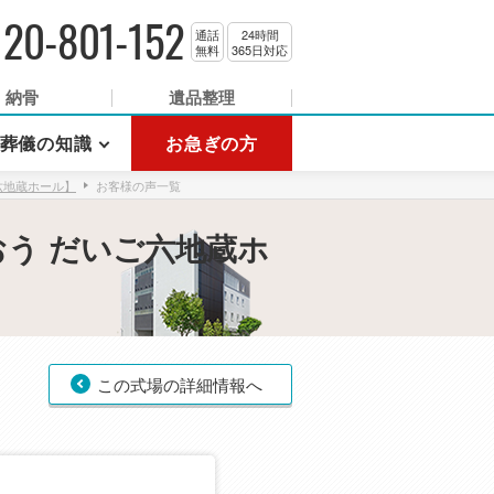
120-801-152
通話
24時間
無料
365日対応
納骨
遺品整理
葬儀の知識
お急ぎの方
六地蔵ホール】
お客様の声一覧
う だいご六地蔵ホ
この式場の詳細情報へ