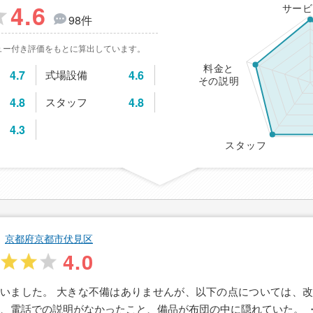
4.6
サービ
98件
ュー付き評価をもとに算出しています。
料金と
4.7
式場設備
4.6
その説明
4.8
スタッフ
4.8
4.3
スタッフ
京都府京都市伏見区
4.0
いました。 大きな不備はありませんが、以下の点については、
て、電話での説明がなかったこと、備品が布団の中に隠れていた。 