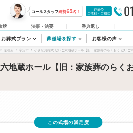
0
葬儀の
65
コールスタッフ
総勢
名！
ご依頼・ご相談
位牌
法事・法要
香典返し
お葬式プラン
葬儀場を探す
お客様の声
京都府
宇治市
小さなお葬式 だいご六地蔵ホール【旧：家族葬のらくおう だいご
ご六地蔵ホール【旧：家族葬のらくお
この式場の満足度