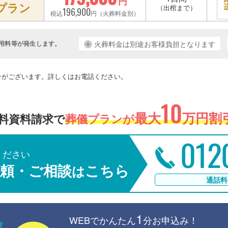
円
プラン
（出棺まで）
196,900
税込
円（火葬料金別）
用料等が発生します。
火葬料金は別途お客様負担となります
。
ンがございます。詳しくはお電話ください。
10
最大
万円割引
料資料請求で
葬儀プランが
012
ください
頼・ご相談
こちら
は
通話料
1
WEBでかんたん
分お申込み！