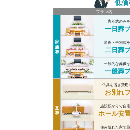
低価
プラン名
告別式のみ
一日葬
家
通夜・告別式
族
二日葬
葬
一般的な葬儀
一般葬
仏具を省き費用
お別れ
施設預かりで自
直
ホール安
葬
住み慣れた家で