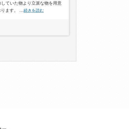
像していた物より立派な物を用意
おります。
…
続きを読む