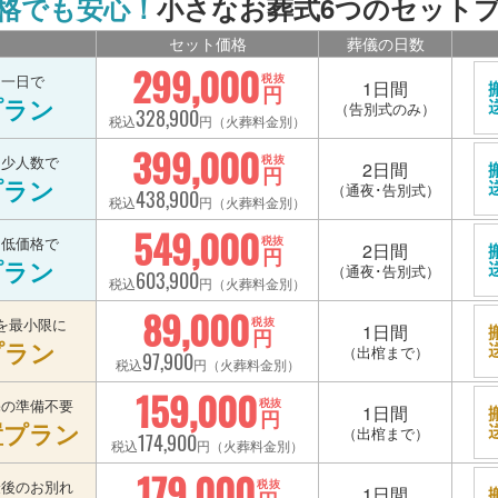
格でも安心！
小さなお葬式6つのセット
セット価格
葬儀の日数
299,000
を一日で
税抜
1日間
円
プラン
（告別式のみ）
328,900
税込
円（火葬料金別）
399,000
を少人数で
税抜
2日間
円
プラン
（通夜･告別式）
438,900
税込
円（火葬料金別）
549,000
を低価格で
税抜
2日間
円
プラン
（通夜･告別式）
603,900
税込
円（火葬料金別）
89,000
を最小限に
税抜
1日間
円
プラン
（出棺まで）
97,900
税込
円（火葬料金別）
159,000
宅の準備不要
税抜
1日間
円
置プラン
（出棺まで）
174,900
税込
円（火葬料金別）
179,000
最後のお別れ
税抜
1日間