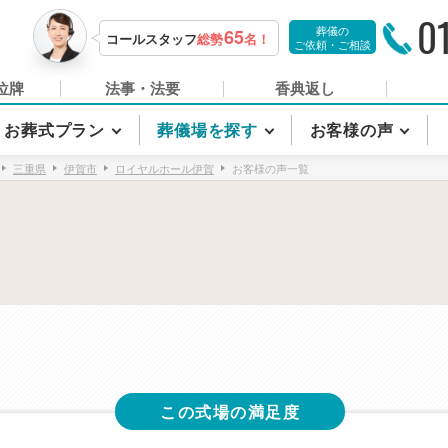
0
葬儀の
65
コールスタッフ
総勢
名！
ご依頼・ご相談
位牌
法事・法要
香典返し
お葬式プラン
葬儀場を探す
お客様の声
三重県
伊賀市
ロイヤルホール伊賀
お客様の声一覧
この式場の満足度