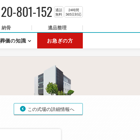
120-801-152
通話
24時間
無料
365日対応
納骨
遺品整理
葬儀の知識
お急ぎの方
この式場の詳細情報へ