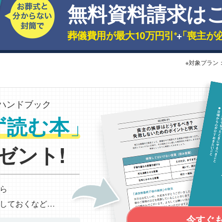
無料資料請求は
葬儀費用が最大10万円引
+
「喪主が
※
※対象プラン
ハンドブック
」
ず読む本
ゼント!
ら
しておくなど…
今すぐ