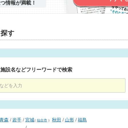
立つ情報が満載！
を探す
・施設名などフリーワードで検索
青森
/
岩手
/
宮城
秋田
/
山形
/
福島
（
仙台市
）
/