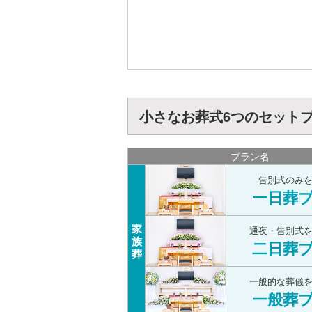
小さなお葬式6つのセット
プラン名
告別式のみ
一日葬
家
通夜・告別式
族
二日葬
葬
一般的な葬儀
一般葬