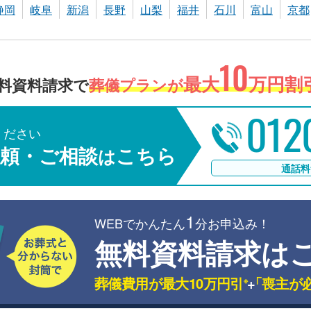
静岡
岐阜
新潟
長野
山梨
福井
石川
富山
京都
10
最大
万円割引
料資料請求で
葬儀プランが
012
ください
頼・ご相談
こちら
は
通話料
1
WEBでかんたん
分お申込み！
無料資料請求は
葬儀費用が最大10万円引
+
「喪主が
※