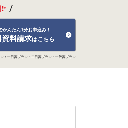
!
※
でかんたん1分お申込み！
料資料請求
はこちら
ラン：一日葬プラン・二日葬プラン・一般葬プラン