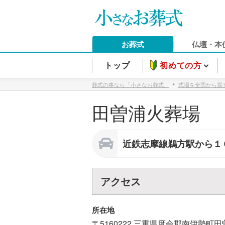
お葬式
仏壇・本
トップ
初めての方
葬式の事なら「小さなお葬式」
式場を全国から探
田曽浦火葬場
近鉄志摩線鵜方駅から１
アクセス
所在地
〒5160222
三重県
度会郡南伊勢町
田