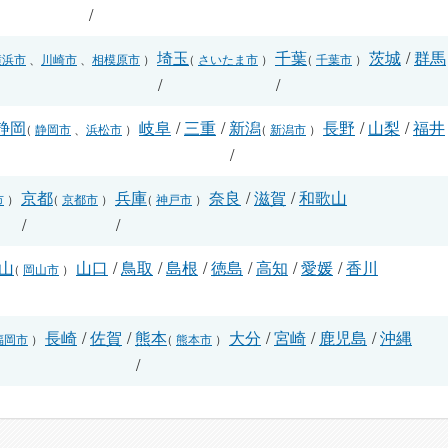
/
埼玉
千葉
茨城
/
群馬
横浜市
、
川崎市
、
相模原市
）
（
さいたま市
）
（
千葉市
）
/
/
静岡
岐阜
/
三重
/
新潟
長野
/
山梨
/
福井
（
静岡市
、
浜松市
）
（
新潟市
）
/
/
京都
兵庫
奈良
/
滋賀
/
和歌山
市
）
（
京都市
）
（
神戸市
）
/
/
山
山口
/
鳥取
/
島根
/
徳島
/
高知
/
愛媛
/
香川
（
岡山市
）
長崎
/
佐賀
/
熊本
大分
/
宮崎
/
鹿児島
/
沖縄
福岡市
）
（
熊本市
）
/