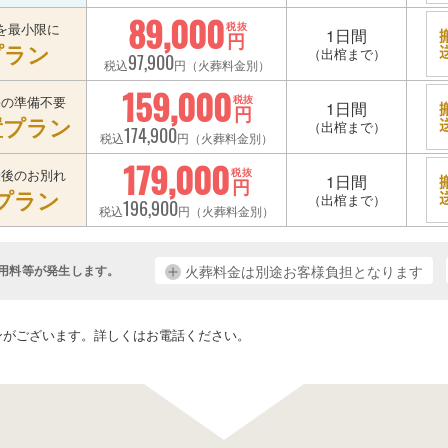
89,000
を最小限に
税抜
1日間
円
プラン
（出棺まで）
97,900
税込
円（火葬料金別）
159,000
宅の準備不要
税抜
1日間
円
置プラン
（出棺まで）
174,900
税込
円（火葬料金別）
179,000
最後のお別れ
税抜
1日間
円
プラン
（出棺まで）
196,900
税込
円（火葬料金別）
用料等が発生します。
火葬料金は別途お客様負担となります
。
ンがございます。詳しくはお電話ください。