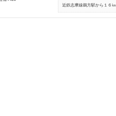
近鉄志摩線鵜方駅から１６㎞