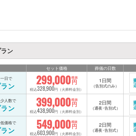
プラン
セット価格
葬儀の日数
299,000
を一日で
税抜
1日間
円
プラン
（告別式のみ）
328,900
税込
円（火葬料金別）
399,000
を少人数で
税抜
2日間
円
プラン
（通夜･告別式）
438,900
税込
円（火葬料金別）
549,000
を低価格で
税抜
2日間
円
プラン
（通夜･告別式）
603,900
税込
円（火葬料金別）