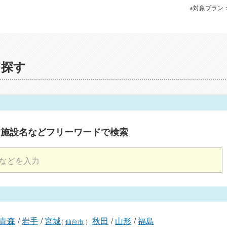
※対象プラン
を探す
・施設名などフリーワードで検索
青森
/
岩手
/
宮城
秋田
/
山形
/
福島
（
仙台市
）