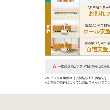
仏具を省き費用
お別れ
施設預かりで自
直
ホール安
葬
住み慣れた家で
自宅安置
一部式場ではプラン料金以外に式場使
※各プラン表示価格は資料請求割引価格です
※ご希望の条件によっては対応できないプラ