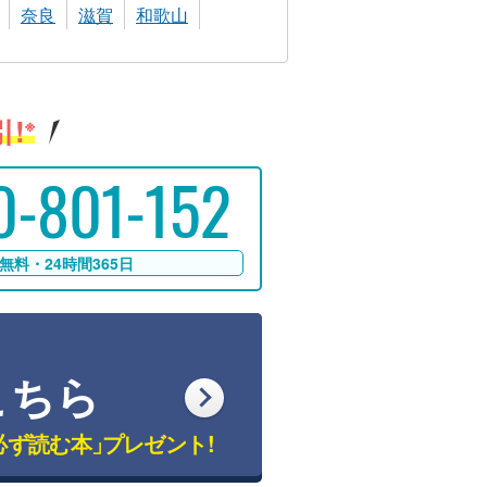
奈良
滋賀
和歌山
!
※
0-801-152
無料・24時間365日
こちら
必ず読む本」
プレゼント!