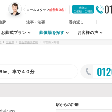
0
葬儀の
65
コールスタッフ
総勢
名！
ご依頼・ご相談
位牌
法事・法要
香典返し
お葬式プラン
葬儀場を探す
お客様の声
す
三重県
度会郡南伊勢町
田曽浦火葬場
012
６㎞、車で４０分
駅からの距離
曽浦4423