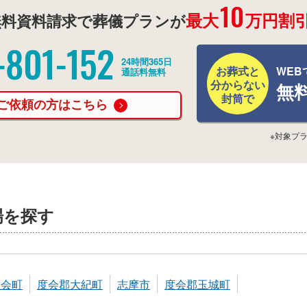
10
最大
万円割引
料資料請求で葬儀プランが
-801-152
24時間365日
お葬式と
WEB
通話料無料
分からない
無
封筒で
ご依頼の方はこちら
※対象プ
場を探す
度会町
度会郡大紀町
志摩市
度会郡玉城町