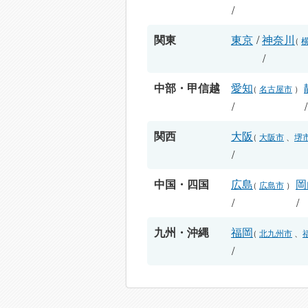
/
関東
東京
/
神奈川
（
/
中部・甲信越
愛知
（
名古屋市
）
/
関西
大阪
（
大阪市
、
堺
/
中国・四国
広島
岡
（
広島市
）
/
/
九州・沖縄
福岡
（
北九州市
、
/