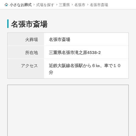
小さなお葬式
式場を探す
三重県
名張市
名張市斎場
名張市斎場
火葬場
名張市斎場
所在地
三重県
名張市
滝之原4538-2
アクセス
近鉄大阪線名張駅から６㎞、車で１０
分