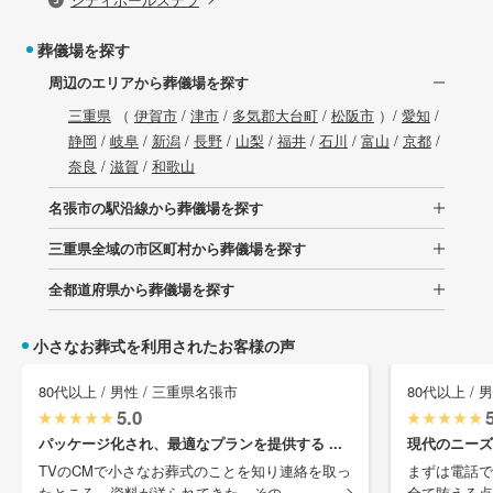
葬儀場を探す
周辺のエリアから葬儀場を探す
三重県
（
伊賀市
/
津市
/
多気郡大台町
/
松阪市
）/
愛知
/
静岡
/
岐阜
/
新潟
/
長野
/
山梨
/
福井
/
石川
/
富山
/
京都
/
奈良
/
滋賀
/
和歌山
名張市の駅沿線から葬儀場を探す
三重県全域の市区町村から葬儀場を探す
全都道府県から葬儀場を探す
小さなお葬式を利用されたお客様の声
80代以上 / 男性 / 三重県名張市
80代以上 / 
5.0
パッケージ化され、最適なプランを提供する ...
現代のニーズ
TVのCMで小さなお葬式のことを知り連絡を取っ
まずは電話で
たところ、資料が送られてきた。その ...
全て賄える点と