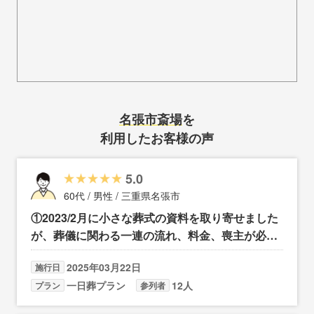
名張市斎場
を
利用したお客様の声
5.0
60代 / 男性 / 三重県名張市
①2023/2月に小さな葬式の資料を取り寄せました
が、葬儀に関わる一連の流れ、料金、喪主が必ず
読む本など非常に分かりやすく、母親が亡くなる
2025年03月22日
施行日
年前に葬儀プランを計画することが出来ていたの
一日葬プラン
12人
プラン
参列者
で、不安なく葬儀及び各種手続きをすることが出
来た。葬儀もイメージ通りであった ②告別式は特