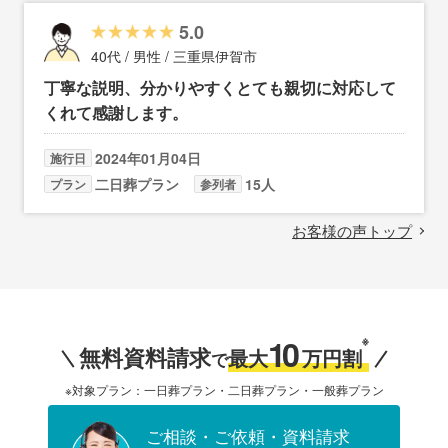
に納棺の儀式には関心・感動しました。 葬儀スタ
5.0
ッフ様のスキルと心配りにとても感謝しておりま
40代 / 男性 / 三重県伊賀市
す。
丁寧な説明、分かりやすくとても親切に対応して
くれて感謝します。
2024年01月04日
施行日
二日葬プラン
15人
プラン
参列者
お客様の声トップ
10
※
無料資料請求
最大
万円割
で
※対象プラン：一日葬プラン・二日葬プラン・一般葬プラン
ご相談・ご依頼・資料請求