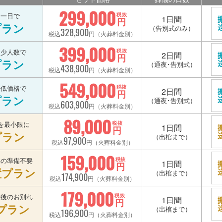
299,000
を一日で
税抜
1日間
円
プラン
（告別式のみ）
328,900
税込
円（火葬料金別）
399,000
を少人数で
税抜
2日間
円
プラン
（通夜･告別式）
438,900
税込
円（火葬料金別）
549,000
を低価格で
税抜
2日間
円
プラン
（通夜･告別式）
603,900
税込
円（火葬料金別）
89,000
を最小限に
税抜
1日間
円
プラン
（出棺まで）
97,900
税込
円（火葬料金別）
159,000
宅の準備不要
税抜
1日間
円
置プラン
（出棺まで）
174,900
税込
円（火葬料金別）
179,000
最後のお別れ
税抜
1日間
円
プラン
（出棺まで）
196,900
税込
円（火葬料金別）