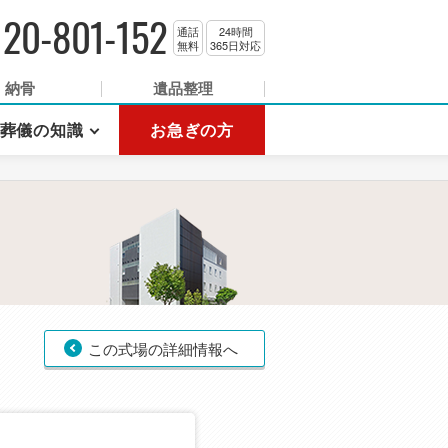
120-801-152
通話
24時間
無料
365日対応
納骨
遺品整理
葬儀の知識
お急ぎの方
この式場の詳細情報へ