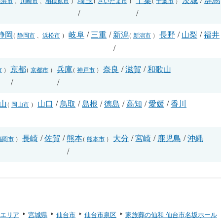
横浜市
、
川崎市
、
相模原市
）
（
さいたま市
）
（
千葉市
）
/
/
静岡
岐阜
/
三重
/
新潟
長野
/
山梨
/
福井
（
静岡市
、
浜松市
）
（
新潟市
）
/
/
京都
兵庫
奈良
/
滋賀
/
和歌山
市
）
（
京都市
）
（
神戸市
）
/
/
山
山口
/
鳥取
/
島根
/
徳島
/
高知
/
愛媛
/
香川
（
岡山市
）
長崎
/
佐賀
/
熊本
大分
/
宮崎
/
鹿児島
/
沖縄
福岡市
）
（
熊本市
）
/
エリア
宮城県
仙台市
仙台市泉区
家族葬の仙和 仙台市名坂ホール