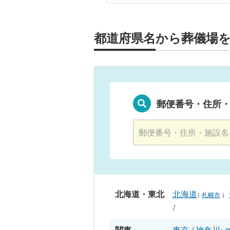
都道府県名から葬儀場
郵便番号・住所
北海道・東北
北海道
（
札幌市
）
/
関東
東京
/
神奈川