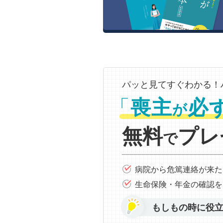
パッと見てすぐわかる！
「
喪主
必
が
無料
プレ
で
病院から危篤連絡が来た
生命保険・年金の確認を
もしもの時に役