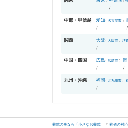
（
/
中部・甲信越
愛知
（
名古屋市
）
/
関西
大阪
（
大阪市
、
堺
/
中国・四国
広島
岡
（
広島市
）
/
/
九州・沖縄
福岡
（
北九州市
、
/
葬式の事なら「小さなお葬式」
葬儀の対応