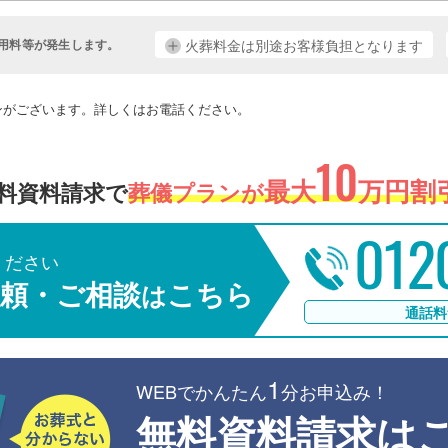
用料等が発生します。
火葬料金は別途お客様負担となります
。
ンがございます。詳しくはお電話ください。
10
最大
万円割引
料資料請求で
葬儀プランが
012
ください
頼・ご相談
こちら
は
通話料
1
WEBでかんたん
分お申込み！
無料資料請求は