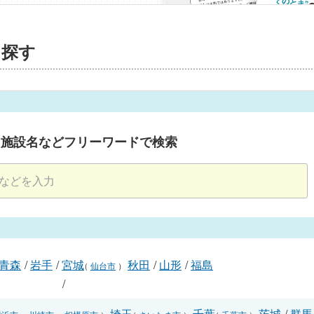
を探す
・施設名などフリーワードで検索
青森
/
岩手
/
宮城
秋田
/
山形
/
福島
（
仙台市
）
/
埼玉
千葉
茨城
/
群馬