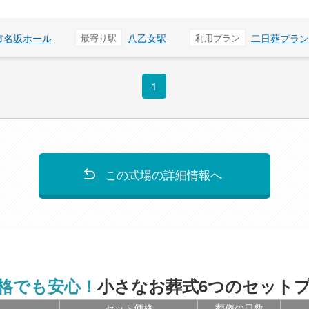
市名坂ホール
最寄り駅
八乙女駅
利用プラン
二日葬プラン
1
この式場の詳細情報へ
格でも安心！
小さなお葬式6つのセット
セット価格
葬儀の日数