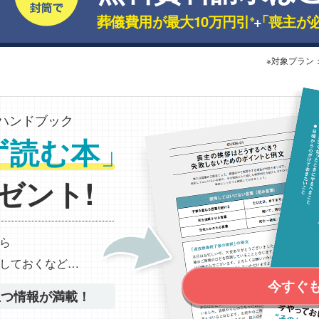
葬儀費用が最大10万円引
+
「喪主が
※
※対象プラン
ハンドブック
」
ず読む本
ゼント!
ら
しておくなど…
今すぐ
立つ情報が満載！