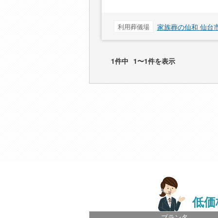
利用葬儀場
家族葬の仙和 仙台
1件中
1〜1件を表示
低価
プラン名