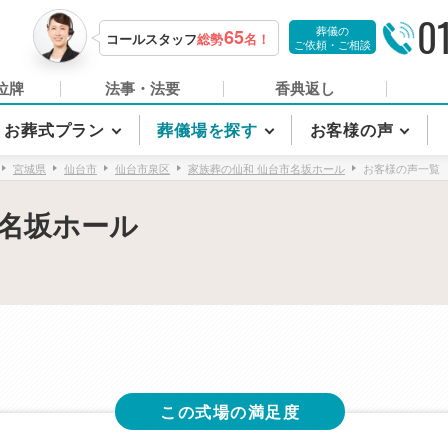
0
葬儀の
65
コールスタッフ
総勢
名！
ご依頼・ご相談
位牌
法事・法要
香典返し
お葬式プラン
葬儀場を探す
お客様の声
宮城県
仙台市
仙台市泉区
家族葬の仙和 仙台市名坂ホール
お客様の声一覧
市名坂ホール
この式場の満足度