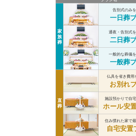
告別式のみ
一日葬
家
通夜・告別式
族
二日葬
葬
一般的な葬儀
一般葬
仏具を省き費用
お別れ
施設預かりで自
直
ホール安
葬
住み慣れた家で
自宅安置