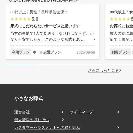
80代以上 / 男性 / 長崎県佐世保市
80代以上 / 
5.0
形式にこだわらないサービスと思います
お葬式にお金
当方の事情で1人で見送りしなければならず、か
故人の意に添
なり不安でしたが、このような形式もあ ...
応で印象がよ
利用プラン
ホール安置プラン
利用プラン
2025/09/06
さらにもっと見る
小さなお葬式
運営会社
サイトマップ
個人情報の取り扱い
カスタマーハラスメントへの取り組み