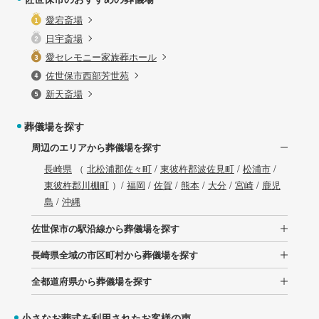
愛宕斎場
日宇斎場
愛セレモニー家族葬ホール
佐世保市西部芳世苑
新天斎場
葬儀場を探す
周辺のエリアから葬儀場を探す
長崎県
（
北松浦郡佐々町
/
東彼杵郡波佐見町
/
松浦市
/
東彼杵郡川棚町
）/
福岡
/
佐賀
/
熊本
/
大分
/
宮崎
/
鹿児
島
/
沖縄
佐世保市の駅沿線から葬儀場を探す
長崎県全域の市区町村から葬儀場を探す
全都道府県から葬儀場を探す
小さなお葬式を利用されたお客様の声