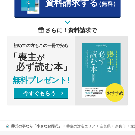
資料請求する
（無料）
さらに！資料請求で
初めての方もこの一冊で安心
「喪主
が
必ず読む本」
無料プレゼント!
今すぐもらう
おすすめ
葬式の事なら「小さなお葬式」
葬儀の対応エリア
奈良県
奈良市
家