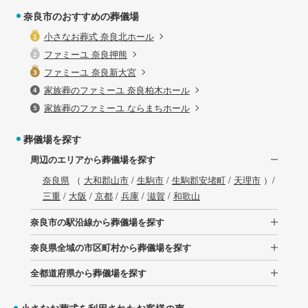
奈良市のおすすめの葬儀場
小さなお葬式 奈良北ホール
ファミーユ 奈良押熊
ファミーユ 奈良新大宮
家族葬のファミーユ 奈良柏木ホール
家族葬のファミーユ ならまちホール
葬儀場を探す
周辺のエリアから葬儀場を探す
奈良県
（
大和郡山市
/
生駒市
/
生駒郡安堵町
/
天理市
）/
三重
/
大阪
/
京都
/
兵庫
/
滋賀
/
和歌山
奈良市の駅沿線から葬儀場を探す
奈良県全域の市区町村から葬儀場を探す
全都道府県から葬儀場を探す