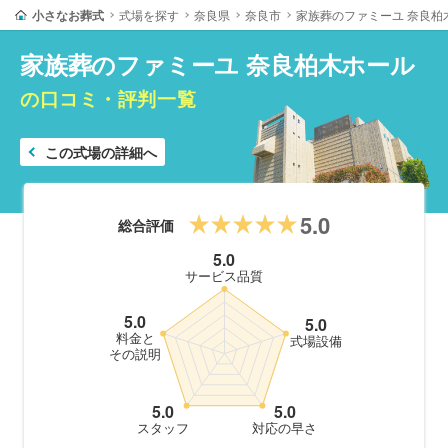
小さなお葬式
式場を探す
奈良県
奈良市
家族葬のファミーユ 奈良柏
家族葬のファミーユ 奈良柏木ホール
の口コミ・評判一覧
この式場の詳細へ
5.0
総合評価
5.0
サービス品質
5.0
5.0
料金と
式場設備
その説明
5.0
5.0
スタッフ
対応の早さ