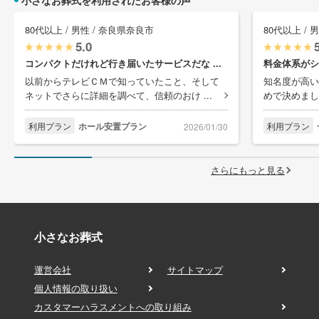
小さなお葬式を利用されたお客様の声
80代以上 / 男性 / 奈良県奈良市
80代以上 / 
5.0
コンパクトだけれど行き届いたサービスだな ...
料金体系がシ
以前からテレビＣＭで知っていたこと、そして
知名度が高い
ネットでさらに詳細を調べて、信頼のおけ ...
めで決めまし
利用プラン
ホール安置プラン
利用プラン
2026/01/30
さらにもっと見る
小さなお葬式
運営会社
サイトマップ
個人情報の取り扱い
カスタマーハラスメントへの取り組み