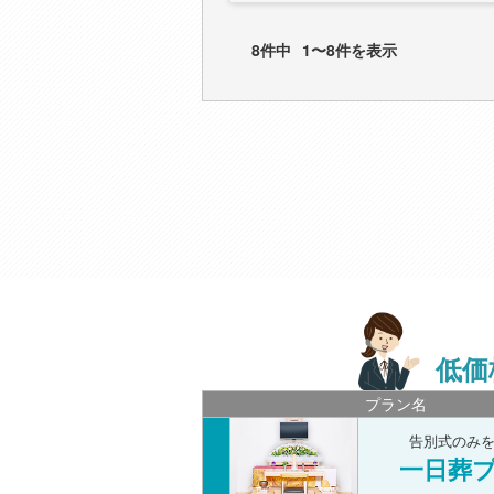
8件中
1〜8件を表示
低価
プラン名
告別式のみ
一日葬