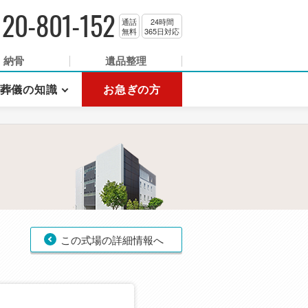
120-801-152
通話
24時間
無料
365日対応
納骨
遺品整理
葬儀の知識
お急ぎの方
この式場の詳細情報へ