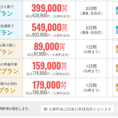
399,000
を少人数で
税抜
2日間
円
プラン
（通夜･告別式）
438,900
税込
円（火葬料金別）
549,000
を低価格で
税抜
2日間
円
プラン
（通夜･告別式）
603,900
税込
円（火葬料金別）
89,000
を最小限に
税抜
1日間
円
プラン
（出棺まで）
97,900
税込
円（火葬料金別）
159,000
宅の準備不要
税抜
1日間
円
置プラン
（出棺まで）
174,900
税込
円（火葬料金別）
179,000
最後のお別れ
税抜
1日間
円
プラン
（出棺まで）
196,900
税込
円（火葬料金別）
用料等が発生します。
火葬料金は別途お客様負担となります