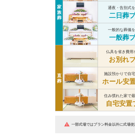
家
通夜・告別式
族
二日葬
葬
一般的な葬儀
一般葬
仏具を省き費用
お別れ
施設預かりで自
直
ホール安
葬
住み慣れた家で
自宅安置
一部式場ではプラン料金以外に式場使