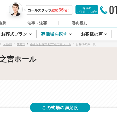
0
葬儀の
65
コールスタッフ
総勢
名！
ご依頼・ご相談
位牌
法事・法要
香典返し
お葬式プラン
葬儀場を探す
お客様の声
大阪府
枚方市
小さなお葬式 枚方池之宮ホール
お客様の声一覧
池之宮ホール
この式場の満足度