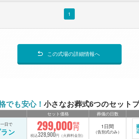
1
この式場の詳細情報へ
格でも安心！
小さなお葬式6つのセット
セット価格
葬儀の日数
299,000
を一日で
税抜
1日間
円
プラン
（告別式のみ）
328,900
税込
円（火葬料金別）