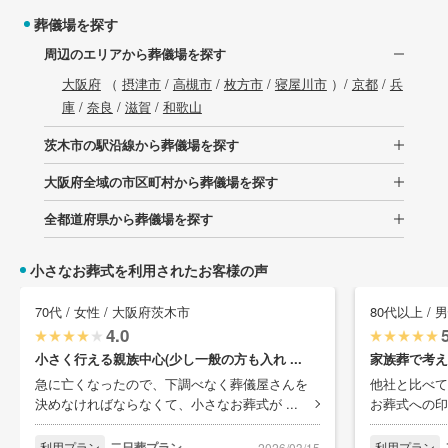
葬儀場を探す
周辺のエリアから葬儀場を探す
大阪府
（
摂津市
/
高槻市
/
枚方市
/
寝屋川市
）/
京都
/
兵
庫
/
奈良
/
滋賀
/
和歌山
茨木市の駅沿線から葬儀場を探す
大阪府全域の市区町村から葬儀場を探す
全都道府県から葬儀場を探す
小さなお葬式を利用されたお客様の声
70代 / 女性 / 大阪府茨木市
80代以上 / 
4.0
小さく行える親族中心(少し一般の方も入れ ...
家族葬で考え
急に亡くなったので、下調べなく葬儀屋さんを
他社と比べて
決めなければならなくて、小さなお葬式が ...
お葬式への印
利用プラン
二日葬プラン
利用プラン
2026/03/15