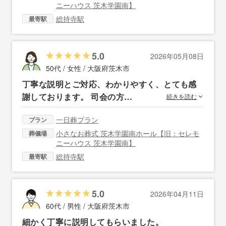
ニーハウス 茨木学園南】
総持寺駅
最寄駅
5.0
2026年05月08日
50代 / 女性 /
大阪府茨木市
丁寧な説明とご対応、わかりやすく、とても感
謝しております。 司会の方…
続きを読む
一日葬プラン
プラン
小さなお葬式 茨木学園南ホール【旧：セレモ
葬儀場
ニーハウス 茨木学園南】
総持寺駅
最寄駅
5.0
2026年04月11日
60代 / 男性 /
大阪府茨木市
細かく丁寧に説明してもらいました。