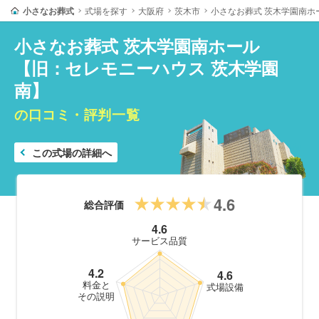
小さなお葬式
式場を探す
大阪府
茨木市
小さなお葬式 茨木学園南ホ
小さなお葬式 茨木学園南ホール
【旧：セレモニーハウス 茨木学園
南】
の口コミ・評判一覧
この式場の詳細へ
4.6
総合評価
4.6
サービス品質
4.2
4.6
料金と
式場設備
その説明