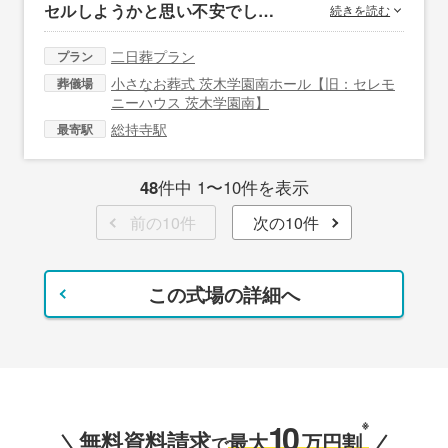
セルしようかと思い不安でし…
続きを読む
二日葬プラン
プラン
小さなお葬式 茨木学園南ホール【旧：セレモ
葬儀場
ニーハウス 茨木学園南】
総持寺駅
最寄駅
48
件中 1〜10件を表示
前の10件
次の10件
この式場の詳細へ
10
※
無料資料請求
最大
万円割
で