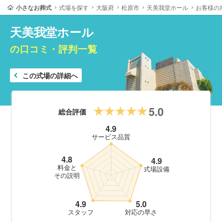
小さなお葬式
式場を探す
大阪府
松原市
天美我堂ホール
お客様の
天美我堂ホール
の口コミ・評判一覧
この式場の詳細へ
5.0
総合評価
4.9
サービス品質
4.8
4.9
料金と
式場設備
その説明
4.9
5.0
スタッフ
対応の早さ