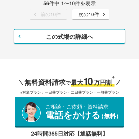
56
件中 1〜10件を表示
前の10件
次の10件
この式場の詳細へ
10
※
無料資料請求
最大
万円割
で
※対象プラン：一日葬プラン・二日葬プラン・一般葬プラン
ご相談・ご依頼・資料請求
電話をかける
（無料）
24時間365日対応【通話無料】