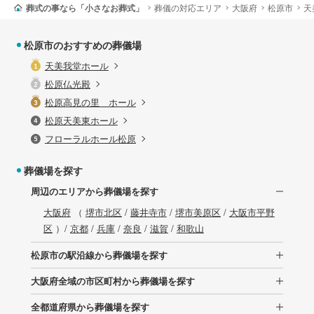
葬式の事なら「小さなお葬式」
葬儀の対応エリア
大阪府
松原市
天
松原市のおすすめの葬儀場
天美我堂ホール
松原仏光殿
松原高見の里 ホール
松原天美東ホール
フローラルホール松原
葬儀場を探す
周辺のエリアから葬儀場を探す
大阪府
（
堺市北区
/
藤井寺市
/
堺市美原区
/
大阪市平野
区
）/
京都
/
兵庫
/
奈良
/
滋賀
/
和歌山
松原市の駅沿線から葬儀場を探す
大阪府全域の市区町村から葬儀場を探す
全都道府県から葬儀場を探す