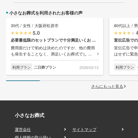
小さなお葬式を利用されたお客様の声
30代 / 女性 / 大阪府松原市
80代以上 / 
5.0
必要最低限のセットプランで十分満足いくお ...
宣伝広告での
費用面だけで初めは決めたのですが、他の費用
宣伝広告で申
も発生することなく、満足いくお葬式でし ...
はせずに緊急
利用プラン
二日葬プラン
利用プラン
2026/02/13
さらにもっと見る
小さなお葬式
運営会社
サイトマップ
個人情報の取り扱い