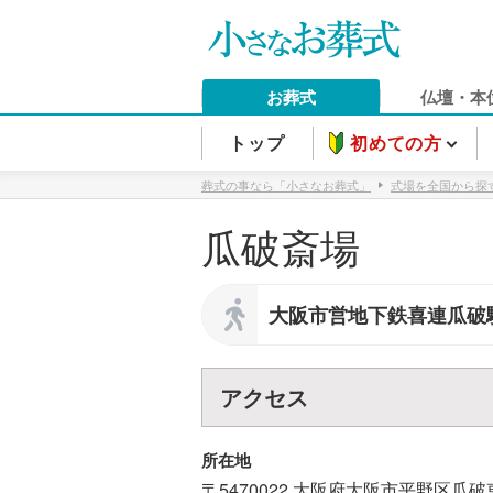
お葬式
仏壇・本
トップ
初めての方
葬式の事なら「小さなお葬式」
式場を全国から探
瓜破斎場
大阪市営地下鉄喜連瓜破
アクセス
所在地
〒5470022
大阪府
大阪市
平野区
瓜破東