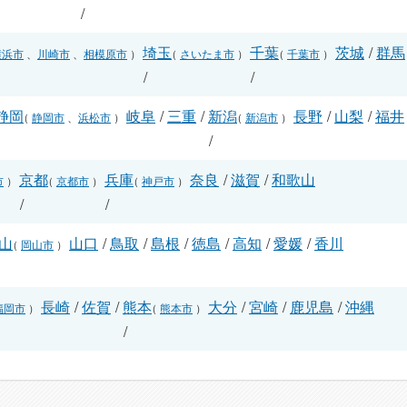
/
埼玉
千葉
茨城
/
群馬
横浜市
、
川崎市
、
相模原市
）
（
さいたま市
）
（
千葉市
）
/
/
静岡
岐阜
/
三重
/
新潟
長野
/
山梨
/
福井
（
静岡市
、
浜松市
）
（
新潟市
）
/
/
京都
兵庫
奈良
/
滋賀
/
和歌山
市
）
（
京都市
）
（
神戸市
）
/
/
山
山口
/
鳥取
/
島根
/
徳島
/
高知
/
愛媛
/
香川
（
岡山市
）
長崎
/
佐賀
/
熊本
大分
/
宮崎
/
鹿児島
/
沖縄
福岡市
）
（
熊本市
）
/