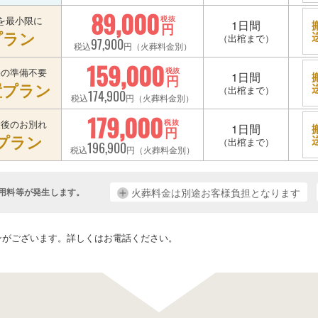
89,000
を最小限に
税抜
1日間
円
プラン
（出棺まで）
97,900
税込
円（火葬料金別）
159,000
宅の準備不要
税抜
1日間
円
置プラン
（出棺まで）
174,900
税込
円（火葬料金別）
179,000
最後のお別れ
税抜
1日間
円
プラン
（出棺まで）
196,900
税込
円（火葬料金別）
用料等が発生します。
火葬料金は別途お客様負担となります
。
ンがございます。詳しくはお電話ください。