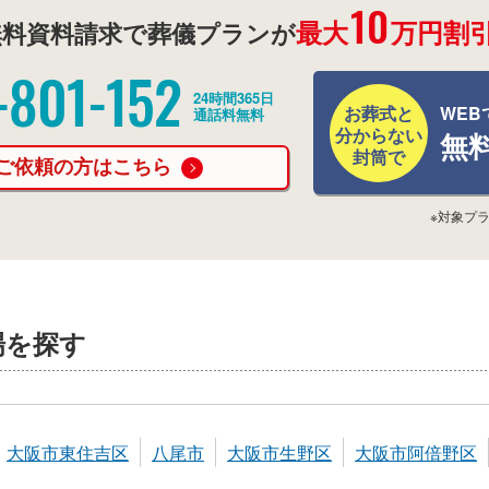
10
最大
万円割引
料資料請求で葬儀プランが
-801-152
24時間365日
お葬式と
WEB
通話料無料
分からない
無
封筒で
ご依頼の方はこちら
※対象プ
場を探す
大阪市東住吉区
八尾市
大阪市生野区
大阪市阿倍野区