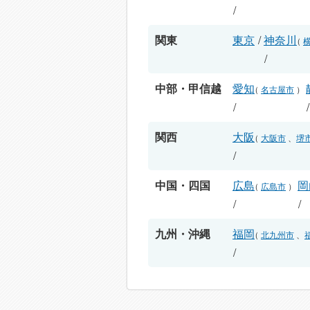
/
関東
東京
/
神奈川
（
/
中部・甲信越
愛知
（
名古屋市
）
/
関西
大阪
（
大阪市
、
堺
/
中国・四国
広島
岡
（
広島市
）
/
/
九州・沖縄
福岡
（
北九州市
、
/