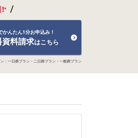
!
※
でかんたん1分お申込み！
料資料請求
はこちら
ラン：一日葬プラン・二日葬プラン・一般葬プラン