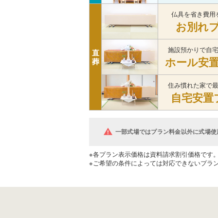
仏具を省き費用
お別れ
施設預かりで自
直
ホール安
葬
住み慣れた家で
自宅安置
一部式場ではプラン料金以外に式場使
※各プラン表示価格は資料請求割引価格です
※ご希望の条件によっては対応できないプラ