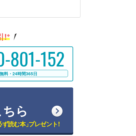
!
※
0-801-152
無料・24時間365日
こちら
必ず読む本」
プレゼント!