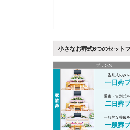
小さなお葬式6つのセット
プラン名
告別式のみ
一日葬
家
通夜・告別式
族
二日葬
葬
一般的な葬儀
一般葬