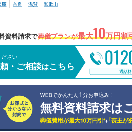
兵庫
奈良
滋賀
和歌山
10
最大
万円割引
料資料請求で
葬儀プランが
012
ください
頼・ご相談
こちら
は
通話料
1
WEBでかんたん
分お申込み！
無料資料請求は
葬儀費用が最大10万円引
+
「喪主が
※