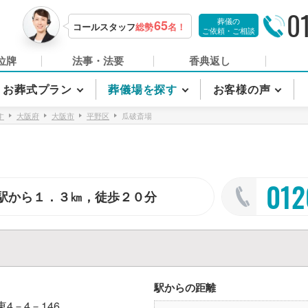
0
葬儀の
65
コールスタッフ
総勢
名！
ご依頼・ご相談
位牌
法事・法要
香典返し
お葬式プラン
葬儀場を探す
お客様の声
す
大阪府
大阪市
平野区
瓜破斎場
012
駅から１．３㎞，徒歩２０分
駅からの距離
4－4－146