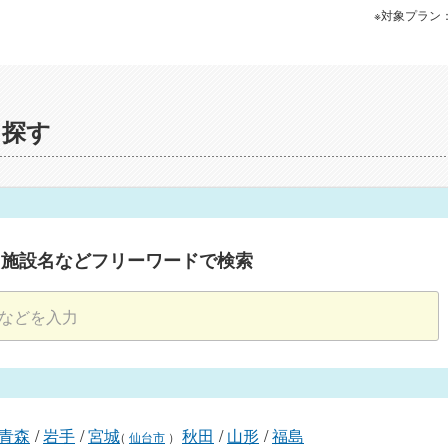
※対象プラン
を探す
・施設名などフリーワードで検索
青森
/
岩手
/
宮城
秋田
/
山形
/
福島
（
仙台市
）