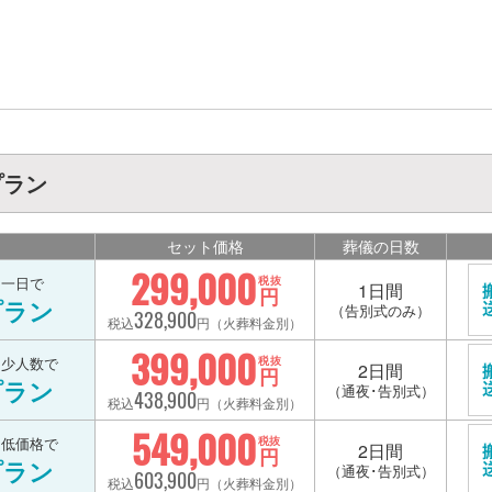
プラン
セット価格
葬儀の日数
299,000
を一日で
税抜
1日間
円
プラン
（告別式のみ）
328,900
税込
円（火葬料金別）
399,000
を少人数で
税抜
2日間
円
プラン
（通夜･告別式）
438,900
税込
円（火葬料金別）
549,000
を低価格で
税抜
2日間
円
プラン
（通夜･告別式）
603,900
税込
円（火葬料金別）