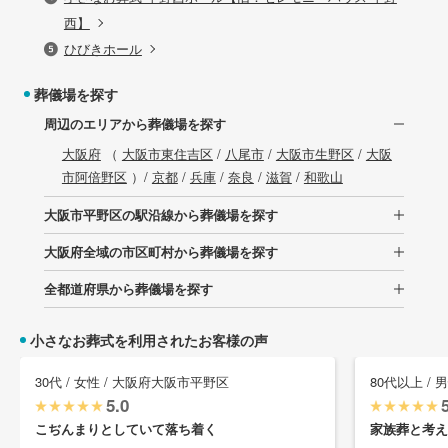
西】
ひびきホール
葬儀場を探す
周辺のエリアから葬儀場を探す
大阪府
（
大阪市東住吉区
/
八尾市
/
大阪市生野区
/
大阪
市阿倍野区
）/
京都
/
兵庫
/
奈良
/
滋賀
/
和歌山
大阪市平野区の駅沿線から葬儀場を探す
大阪府全域の市区町村から葬儀場を探す
全都道府県から葬儀場を探す
小さなお葬式を利用されたお客様の声
30代 / 女性 / 大阪府大阪市平野区
80代以上 /
5.0
こぢんまりとしていて落ち着く
家族葬と考え