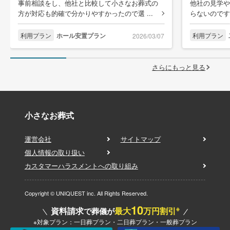
事前相談をし、他社と比較して小さなお葬式の
他社の見学や
方が対応も的確で分かりやすかったので選 ...
らないのです
利用プラン
ホール安置プラン
利用プラン
2026/03/07
さらにもっと見る
小さなお葬式
運営会社
サイトマップ
個人情報の取り扱い
カスタマーハラスメントへの取り組み
Copyright © UNIQUEST inc. All Rights Reserved.
10
※
資料請求
最大
万円割引
で葬儀が
※対象プラン：一日葬プラン・二日葬プラン・一般葬プラン