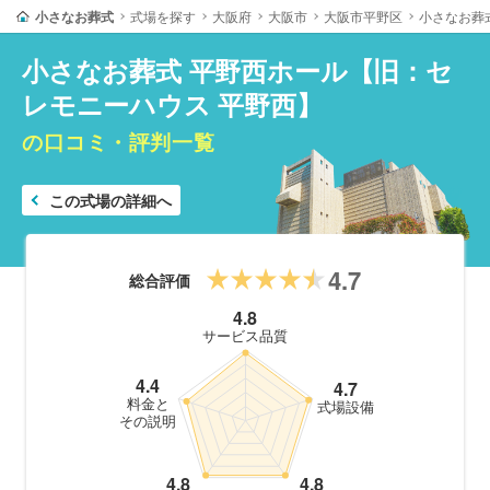
小さなお葬式
式場を探す
大阪府
大阪市
大阪市平野区
小さなお葬
小さなお葬式 平野西ホール【旧：セ
レモニーハウス 平野西】
の口コミ・評判一覧
この式場の詳細へ
4.7
総合評価
4.8
サービス品質
4.4
4.7
料金と
式場設備
その説明
4.8
4.8