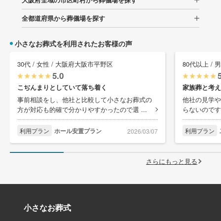
全都道府県から葬儀場を探す
小さなお葬式を利用されたお客様の声
30代 / 女性 / 大阪府大阪市平野区
80代以上 /
5.0
こぢんまりとしていて落ち着く
家族葬と考え
事前相談をし、他社と比較して小さなお葬式の
他社の見学や
方が対応も的確で分かりやすかったので選 ...
らないのです
利用プラン
ホール安置プラン
利用プラン
2026/03/07
さらにもっと見る
小さなお葬式