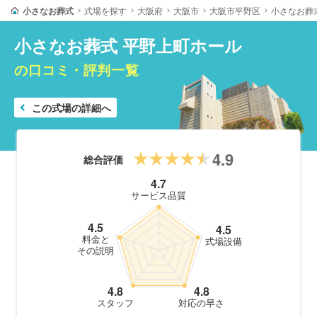
小さなお葬式
式場を探す
大阪府
大阪市
大阪市平野区
小さなお葬
小さなお葬式 平野上町ホール
の口コミ・評判一覧
この式場の詳細へ
4.9
総合評価
4.7
サービス品質
4.5
4.5
料金と
式場設備
その説明
4.8
4.8
スタッフ
対応の早さ