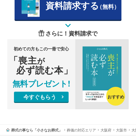
資料請求する
（無料）
さらに！資料請求で
初めての方もこの一冊で安心
「喪主
が
必ず読む本」
無料プレゼント!
今すぐもらう
おすすめ
葬式の事なら「小さなお葬式」
葬儀の対応エリア
大阪府
大阪市
大