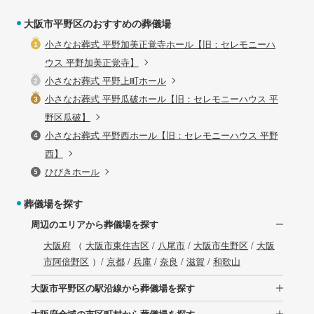
大阪市平野区のおすすめの葬儀場
小さなお葬式 平野加美正覚寺ホール【旧：セレモニーハ
ウス 平野加美正覚寺】
小さなお葬式 平野上町ホール
小さなお葬式 平野瓜破ホール【旧：セレモニーハウス 平
野区瓜破】
小さなお葬式 平野西ホール【旧：セレモニーハウス 平野
西】
ひびきホール
葬儀場を探す
周辺のエリアから葬儀場を探す
大阪府
（
大阪市東住吉区
/
八尾市
/
大阪市生野区
/
大阪
市阿倍野区
）/
京都
/
兵庫
/
奈良
/
滋賀
/
和歌山
大阪市平野区の駅沿線から葬儀場を探す
大阪府全域の市区町村から葬儀場を探す