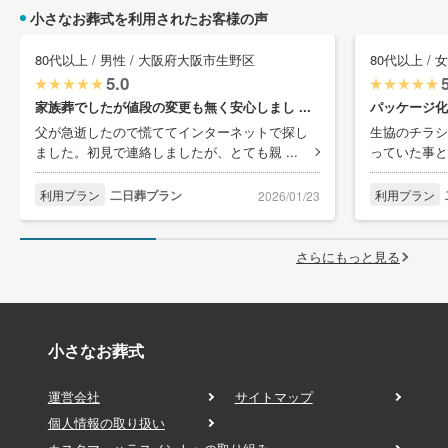
小さなお葬式を利用されたお客様の声
80代以上 / 男性 / 大阪府大阪市生野区
80代以上 /
5.0
家族葬でしたが値段の変更も無く安心しまし ...
パッケージ化
父が急逝したので慌ててインターネットで探し
生協のチラシ
ました。初見で連絡しましたが、とても親 ...
っていた事と
利用プラン
二日葬プラン
利用プラン
2026/01/23
さらにもっと見る
小さなお葬式
運営会社
サイトマップ
個人情報の取り扱い