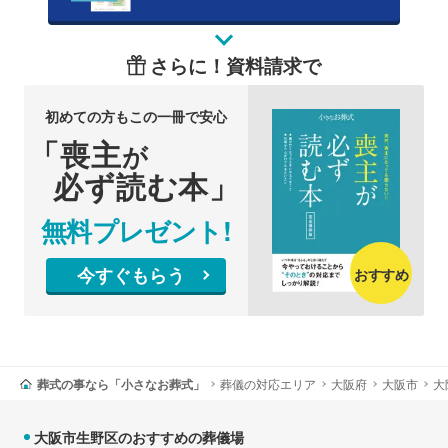
さらに！資料請求で
初めての方もこの一冊で安心
「喪主
が
必ず読む本」
無料プレゼント!
今すぐもらう
おすすめ
葬式の事なら「小さなお葬式」
葬儀の対応エリア
大阪府
大阪市
大
大阪市生野区のおすすめの葬儀場