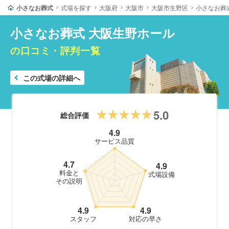
小さなお葬式
式場を探す
大阪府
大阪市
大阪市生野区
小さなお葬
小さなお葬式 大阪生野ホール
の口コミ・評判一覧
この式場の詳細へ
5.0
総合評価
4.9
サービス品質
4.7
4.9
料金と
式場設備
その説明
4.9
4.9
スタッフ
対応の早さ