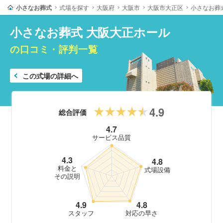
小さなお葬式
式場を探す
大阪府
大阪市
大阪市大正区
小さなお葬
小さなお葬式 大阪大正ホール
の口コミ・評判一覧
この式場の詳細へ
4.9
総合評価
4.7
サービス品質
4.3
4.8
料金と
式場設備
その説明
4.9
4.8
スタッフ
対応の早さ