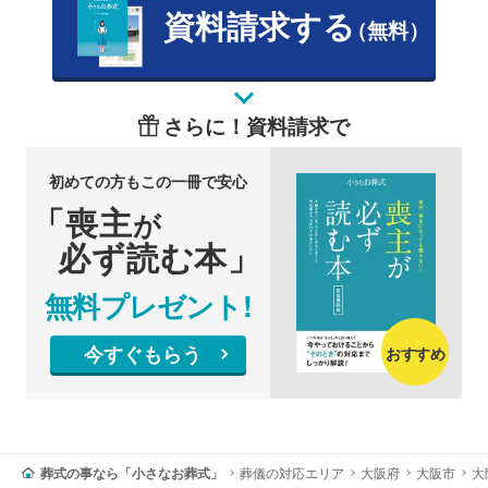
資料請求する
（無料）
さらに！資料請求で
初めての方もこの一冊で安心
「喪主
が
必ず読む本」
無料プレゼント!
今すぐもらう
おすすめ
葬式の事なら「小さなお葬式」
葬儀の対応エリア
大阪府
大阪市
大