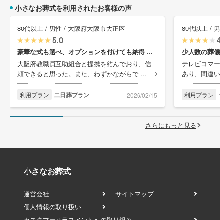
小さなお葬式を利用されたお客様の声
80代以上 / 男性 / 大阪府大阪市大正区
80代以上 /
5.0
豪華な式も選べ、オプションを付けても納得 ...
少人数の葬儀
大阪府教職員互助組合と提携を結んでおり、信
テレビコマー
頼できると思った。また、わずかながらで ...
あり、間違い
利用プラン
二日葬プラン
利用プラン
2026/02/15
さらにもっと見る
小さなお葬式
運営会社
サイトマップ
個人情報の取り扱い
カスタマーハラスメントへの取り組み