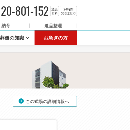
120-801-152
通話
24時間
無料
365日対応
納骨
遺品整理
葬儀の知識
お急ぎの方
この式場の詳細情報へ