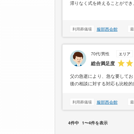
滞りなく式を終えることができ
利用葬儀場
服部西会館
最
70代/男性
エリア
総合満足度
父の急逝により、急な要してお
後の相談に対する対応も比較的
利用葬儀場
服部西会館
最
4件中
1〜4件を表示