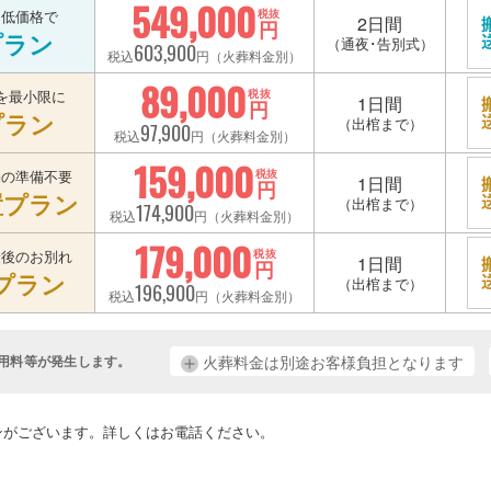
549,000
を低価格で
税抜
2日間
円
プラン
（通夜･告別式）
603,900
税込
円（火葬料金別）
89,000
を最小限に
税抜
1日間
円
プラン
（出棺まで）
97,900
税込
円（火葬料金別）
159,000
宅の準備不要
税抜
1日間
円
置プラン
（出棺まで）
174,900
税込
円（火葬料金別）
179,000
最後のお別れ
税抜
1日間
円
プラン
（出棺まで）
196,900
税込
円（火葬料金別）
用料等が発生します。
火葬料金は別途お客様負担となります
。
ンがございます。詳しくはお電話ください。