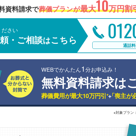
10
最大
万円割引
料資料請求で
葬儀プランが
012
ください
頼・ご相談
こちら
は
通話料
1
WEBでかんたん
分お申込み！
無料資料請求は
葬儀費用が最大10万円引
+
「喪主が
※
※対象プラン