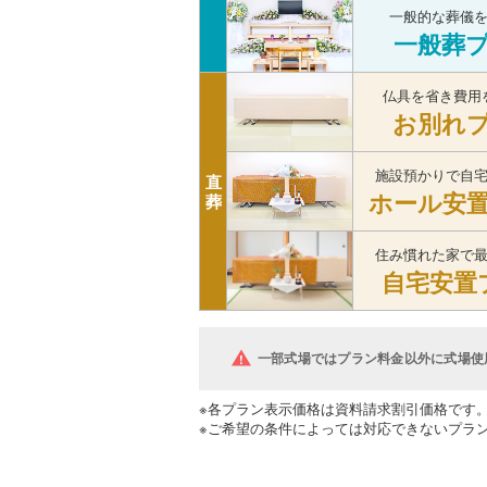
一般的な葬儀
一般葬
仏具を省き費用
お別れ
施設預かりで自
直
ホール安
葬
住み慣れた家で
自宅安置
一部式場ではプラン料金以外に式場使
※各プラン表示価格は資料請求割引価格です
※ご希望の条件によっては対応できないプラ