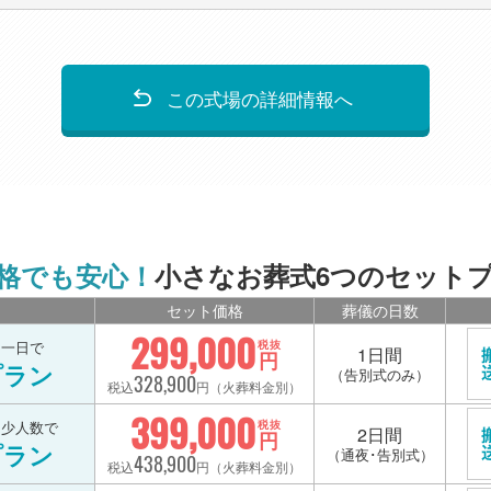
この式場の詳細情報へ
格でも安心！
小さなお葬式6つのセット
セット価格
葬儀の日数
299,000
を一日で
税抜
1日間
円
プラン
（告別式のみ）
328,900
税込
円（火葬料金別）
399,000
を少人数で
税抜
2日間
円
プラン
（通夜･告別式）
438,900
税込
円（火葬料金別）