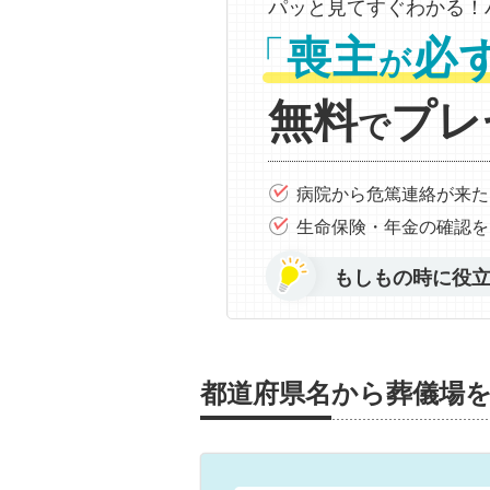
パッと見てすぐわかる！
「
喪主
必
が
無料
プレ
で
病院から危篤連絡が来た
生命保険・年金の確認を
もしもの時に役
都道府県名から葬儀場