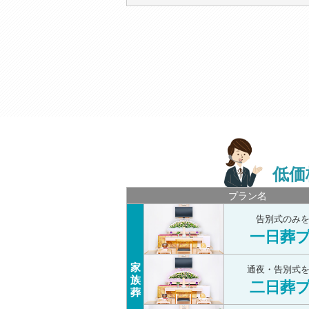
低価
プラン名
告別式のみ
一日葬
家
通夜・告別式
族
二日葬
葬