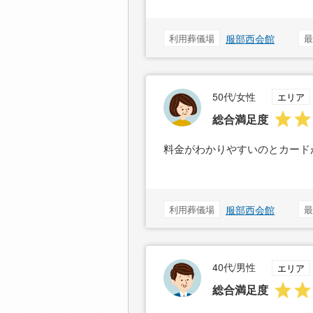
利用葬儀場
服部西会館
最
50代/女性
エリア
総合満足度
料金がわかりやすいのとカード
利用葬儀場
服部西会館
最
40代/男性
エリア
総合満足度