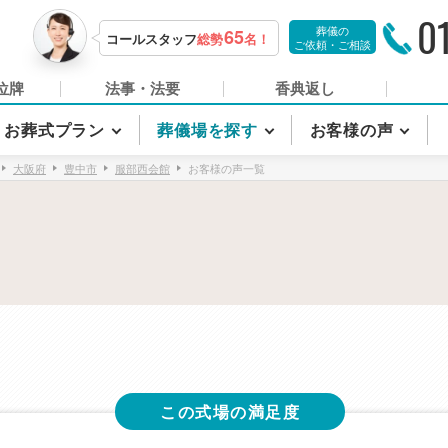
0
葬儀の
65
コールスタッフ
総勢
名！
ご依頼・ご相談
位牌
法事・法要
香典返し
お葬式プラン
葬儀場を探す
お客様の声
大阪府
豊中市
服部西会館
お客様の声一覧
この式場の満足度