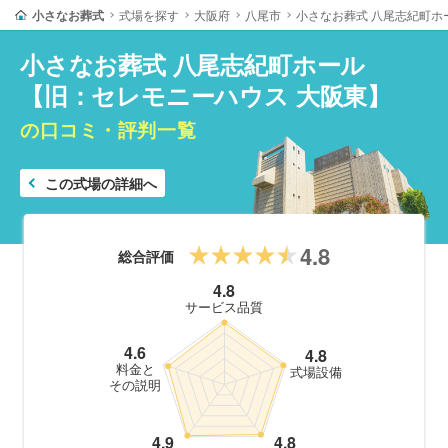
小さなお葬式
式場を探す
大阪府
八尾市
小さなお葬式 八尾志紀町ホ
小さなお葬式 八尾志紀町ホール
【旧：セレモニーハウス 大阪東】
の口コミ・評判一覧
この式場の詳細へ
4.8
総合評価
4.8
サービス品質
4.6
4.8
料金と
式場設備
その説明
4.9
4.8