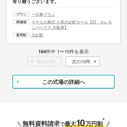
有り難うございます。
一日葬プラン
プラン
小さなお葬式 八尾志紀町ホール【旧：セレモ
葬儀場
ニーハウス 大阪東】
志紀駅
最寄駅
164
件中 1〜10件を表示
前の10件
次の10件
この式場の詳細へ
10
※
無料資料請求
最大
万円割
で