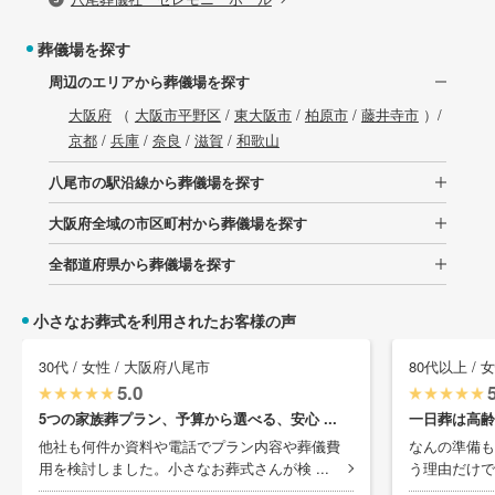
葬儀場を探す
周辺のエリアから葬儀場を探す
大阪府
（
大阪市平野区
/
東大阪市
/
柏原市
/
藤井寺市
）/
京都
/
兵庫
/
奈良
/
滋賀
/
和歌山
八尾市の駅沿線から葬儀場を探す
大阪府全域の市区町村から葬儀場を探す
全都道府県から葬儀場を探す
小さなお葬式を利用されたお客様の声
30代 / 女性 / 大阪府八尾市
80代以上 / 
5.0
5つの家族葬プラン、予算から選べる、安心 ...
一日葬は高齢
他社も何件か資料や電話でプラン内容や葬儀費
なんの準備も
用を検討しました。小さなお葬式さんが検 ...
う理由だけで