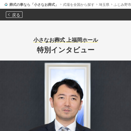
葬式の事なら「小さなお葬式」
式場を全国から探す
埼玉県
ふじみ野
戻る
小さなお葬式 上福岡ホール
特別インタビュー