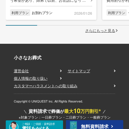
う希望があり、姉弟で以前、お世話になっ ...
費用割引が利
利用プラン
お別れプラン
利用プラン
2026/01/26
さらにもっと見る
小さなお葬式
運営会社
サイトマップ
個人情報の取り扱い
カスタマーハラスメントへの取り組み
Copyright © UNIQUEST inc. All Rights Reserved.
10
※
資料請求
最大
万円割引
で葬儀が
※対象プラン：一日葬プラン・二日葬プラン・一般葬プラン
ご相談・ご依頼・資料請求
無料資料請求
電話をかける