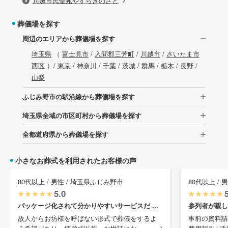
川越市民聖苑やすらぎのさと
葬儀場を探す
周辺のエリアから葬儀場を探す
埼玉県
（
富士見市
/
入間郡三芳町
/
川越市
/
さいたま市
西区
）/
東京
/
神奈川
/
千葉
/
茨城
/
群馬
/
栃木
/
長野
/
山梨
ふじみ野市の駅沿線から葬儀場を探す
埼玉県全域の市区町村から葬儀場を探す
全都道府県から葬儀場を探す
小さなお葬式を利用されたお客様の声
80代以上 / 男性 / 埼玉県ふじみ野市
80代以上 /
5.0
パッケージ化されて分かりやすいサービスだ ...
参列者が親し
故人からお坊様を呼ばない形式で葬儀をするよ
事前の資料請