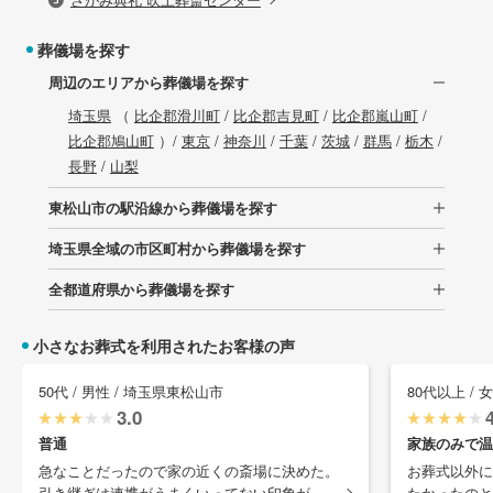
葬儀場を探す
周辺のエリアから葬儀場を探す
埼玉県
（
比企郡滑川町
/
比企郡吉見町
/
比企郡嵐山町
/
比企郡鳩山町
）/
東京
/
神奈川
/
千葉
/
茨城
/
群馬
/
栃木
/
長野
/
山梨
東松山市の駅沿線から葬儀場を探す
埼玉県全域の市区町村から葬儀場を探す
全都道府県から葬儀場を探す
小さなお葬式を利用されたお客様の声
50代 / 男性 / 埼玉県東松山市
80代以上 / 
3.0
普通
家族のみで温
急なことだったので家の近くの斎場に決めた。
お葬式以外に
引き継ぎは連携がうまくいってない印象が ...
たかったのと