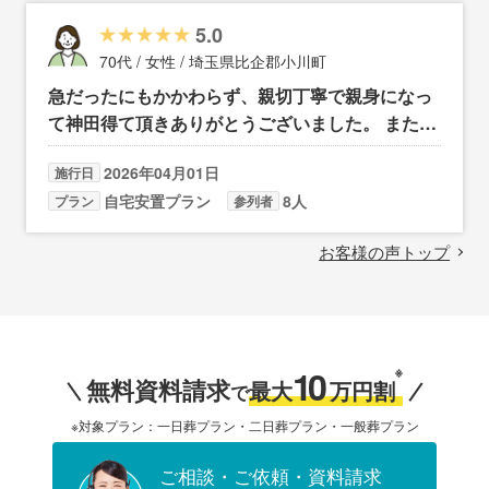
5.0
70代 / 女性 / 埼玉県比企郡小川町
急だったにもかかわらず、親切丁寧で親身になっ
て神田得て頂きありがとうございました。 また、
料金も、お考えていた価格より安く出来て満足し
2026年04月01日
施行日
ています。
自宅安置プラン
8人
プラン
参列者
お客様の声トップ
10
※
無料資料請求
最大
万円割
で
※対象プラン：一日葬プラン・二日葬プラン・一般葬プラン
ご相談・ご依頼・資料請求