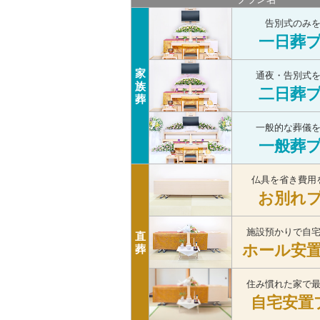
告別式のみ
一日葬
家
通夜・告別式
族
二日葬
葬
一般的な葬儀
一般葬
仏具を省き費用
お別れ
施設預かりで自
直
ホール安
葬
住み慣れた家で
自宅安置