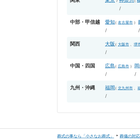
（
/
中部・甲信越
愛知
（
名古屋市
）
/
関西
大阪
（
大阪市
、
堺
/
中国・四国
広島
岡
（
広島市
）
/
/
九州・沖縄
福岡
（
北九州市
、
/
葬式の事なら「小さなお葬式」
葬儀の対応