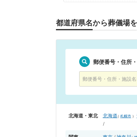
都道府県名から葬儀場
郵便番号・住所
北海道・東北
北海道
（
札幌市
）
/
関東
東京
/
神奈川