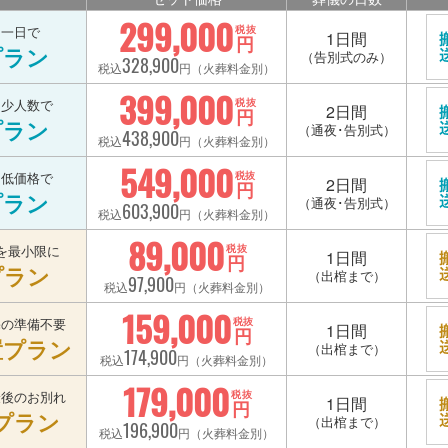
299,000
を一日で
税抜
1日間
円
プラン
（告別式のみ）
328,900
税込
円（火葬料金別）
399,000
を少人数で
税抜
2日間
円
プラン
（通夜･告別式）
438,900
税込
円（火葬料金別）
549,000
を低価格で
税抜
2日間
円
プラン
（通夜･告別式）
603,900
税込
円（火葬料金別）
89,000
を最小限に
税抜
1日間
円
プラン
（出棺まで）
97,900
税込
円（火葬料金別）
159,000
宅の準備不要
税抜
1日間
円
置プラン
（出棺まで）
174,900
税込
円（火葬料金別）
179,000
最後のお別れ
税抜
1日間
円
プラン
（出棺まで）
196,900
税込
円（火葬料金別）