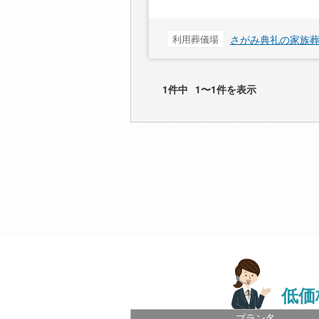
利用葬儀場
さがみ典礼の家族
1件中
1〜1件を表示
低価
プラン名