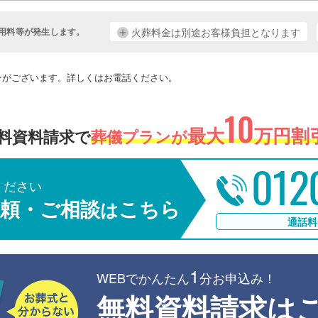
用料等が発生します。
火葬料金は別途お客様負担となります
。
ンがございます。詳しくはお電話ください。
10
最大
万円割引
料資料請求で
葬儀プランが
012
ください
頼・ご相談
こちら
は
通話料
1
WEBでかんたん
分お申込み！
無料資料請求は