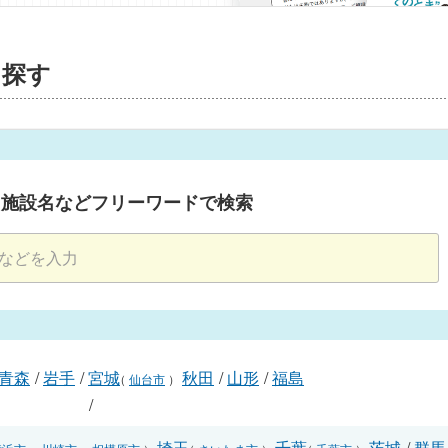
を探す
・施設名などフリーワードで検索
青森
/
岩手
/
宮城
秋田
/
山形
/
福島
（
仙台市
）
/
埼玉
千葉
茨城
/
群馬