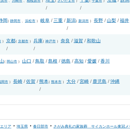
横浜市
、
川崎市
、
相模原市
）
（
さいたま市
）
（
千葉市
）
/
/
静岡
岐阜
/
三重
/
新潟
長野
/
山梨
/
福井
（
静岡市
、
浜松市
）
（
新潟市
）
/
/
京都
兵庫
奈良
/
滋賀
/
和歌山
市
）
（
京都市
）
（
神戸市
）
/
/
山
山口
/
鳥取
/
島根
/
徳島
/
高知
/
愛媛
/
香川
（
岡山市
）
長崎
/
佐賀
/
熊本
大分
/
宮崎
/
鹿児島
/
沖縄
福岡市
）
（
熊本市
）
/
エリア
埼玉県
春日部市
さがみ典礼の家族葬 サイカンホール東冠メ