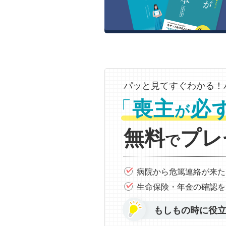
パッと見てすぐわかる！
「
喪主
必
が
無料
プレ
で
病院から危篤連絡が来た
生命保険・年金の確認を
もしもの時に役