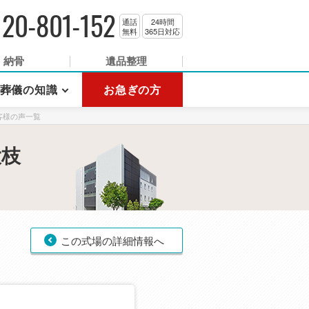
120-801-152
通話
24時間
無料
365日対応
納骨
遺品整理
葬儀の知識
お急ぎの方
客様の声一覧
大枝
この式場の詳細情報へ