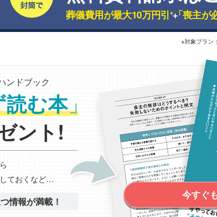
葬儀費用が最大10万円引
+
「喪主が
※
※対象プラン
ハンドブック
」
ず読む本
ゼント!
ら
しておくなど…
今すぐ
立つ情報が満載！