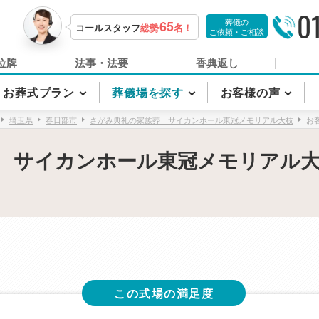
0
葬儀の
65
コールスタッフ
総勢
名！
ご依頼・ご相談
位牌
法事・法要
香典返し
お葬式プラン
葬儀場を探す
お客様の声
埼玉県
春日部市
さがみ典礼の家族葬 サイカンホール東冠メモリアル大枝
お
 サイカンホール東冠メモリアル
この式場の満足度