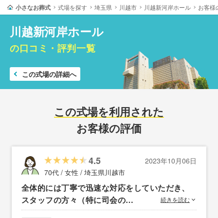
小さなお葬式
式場を探す
埼玉県
川越市
川越新河岸ホール
お客様
川越新河岸ホール
の口コミ・評判一覧
この式場の詳細へ
この式場を利用された
お客様の評価
4.5
2023年10月06日
70代 / 女性 /
埼玉県川越市
全体的には丁寧で迅速な対応をしていただき、
スタッフの方々（特に司会の…
続きを読む