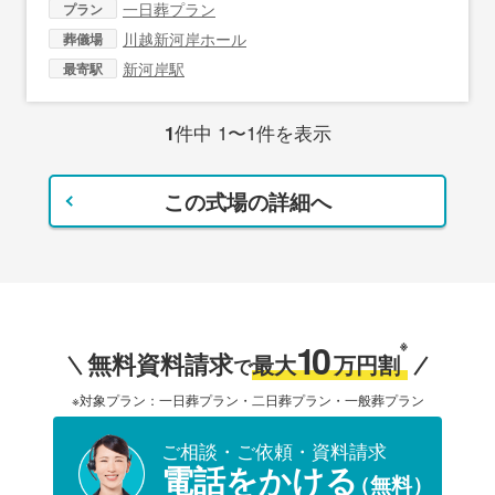
一日葬プラン
プラン
川越新河岸ホール
葬儀場
新河岸駅
最寄駅
1
件中 1〜1件を表示
この式場の詳細へ
10
※
無料資料請求
最大
万円割
で
※対象プラン：一日葬プラン・二日葬プラン・一般葬プラン
ご相談・ご依頼・資料請求
電話をかける
（無料）