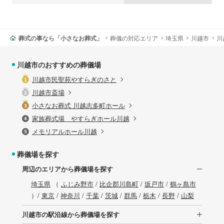
葬式の事なら「小さなお葬式」
葬儀の対応エリア
埼玉県
川越市
川
川越市のおすすめの葬儀場
川越市民聖苑やすらぎのさと
川越市斎場
小さなお葬式 川越志多町ホール
家族葬式場 やすらぎホール川越
メモリアルホール川越
葬儀場を探す
周辺のエリアから葬儀場を探す
埼玉県
（
ふじみ野市
/
比企郡川島町
/
坂戸市
/
鶴ヶ島市
）/
東京
/
神奈川
/
千葉
/
茨城
/
群馬
/
栃木
/
長野
/
山梨
川越市の駅沿線から葬儀場を探す