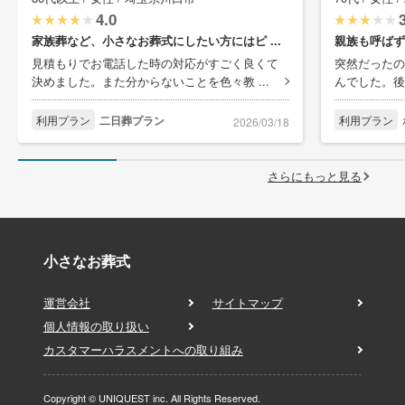
4.0
家族葬など、小さなお葬式にしたい方にはピ ...
親族も呼ばず
見積もりでお電話した時の対応がすごく良くて
突然だったの
決めました。また分からないことを色々教 ...
んでした。後
利用プラン
二日葬プラン
利用プラン
2026/03/18
さらにもっと見る
小さなお葬式
運営会社
サイトマップ
個人情報の取り扱い
カスタマーハラスメントへの取り組み
Copyright © UNIQUEST inc. All Rights Reserved.