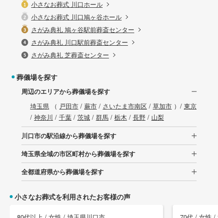
小さなお葬式 川口ホール
小さなお葬式 川口鳩ヶ谷ホール
さがみ典礼 鳩ヶ谷駅前葬斎センター
さがみ典礼 川口駅前葬斎センター
さがみ典礼 芝葬斎センター
葬儀場を探す
周辺のエリアから葬儀場を探す
埼玉県
（
戸田市
/
蕨市
/
さいたま市南区
/
草加市
）/
東京
/
神奈川
/
千葉
/
茨城
/
群馬
/
栃木
/
長野
/
山梨
川口市の駅沿線から葬儀場を探す
埼玉県全域の市区町村から葬儀場を探す
全都道府県から葬儀場を探す
小さなお葬式を利用されたお客様の声
80代以上 / 女性 / 埼玉県川口市
70代 / 女性