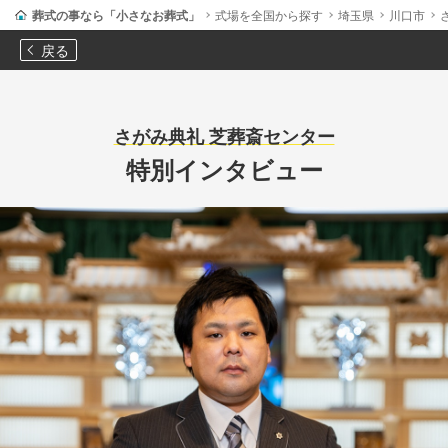
葬式の事なら「小さなお葬式」
式場を全国から探す
埼玉県
川口市
戻る
さがみ典礼 芝葬斎センター
特別インタビュー