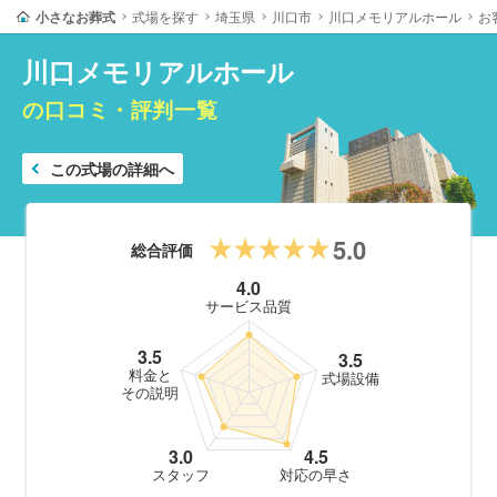
小さなお葬式
式場を探す
埼玉県
川口市
川口メモリアルホール
お
川口メモリアルホール
の口コミ・評判一覧
この式場の詳細へ
5.0
総合評価
4.0
サービス品質
3.5
3.5
料金と
式場設備
その説明
3.0
4.5
スタッフ
対応の早さ