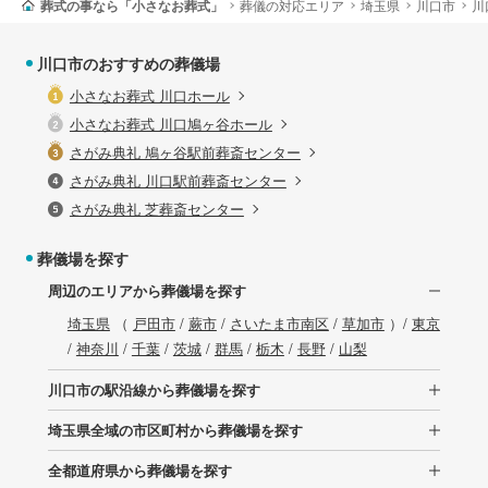
葬式の事なら「小さなお葬式」
葬儀の対応エリア
埼玉県
川口市
川
川口市のおすすめの葬儀場
小さなお葬式 川口ホール
小さなお葬式 川口鳩ヶ谷ホール
さがみ典礼 鳩ヶ谷駅前葬斎センター
さがみ典礼 川口駅前葬斎センター
さがみ典礼 芝葬斎センター
葬儀場を探す
周辺のエリアから葬儀場を探す
埼玉県
（
戸田市
/
蕨市
/
さいたま市南区
/
草加市
）/
東京
/
神奈川
/
千葉
/
茨城
/
群馬
/
栃木
/
長野
/
山梨
川口市の駅沿線から葬儀場を探す
埼玉県全域の市区町村から葬儀場を探す
全都道府県から葬儀場を探す