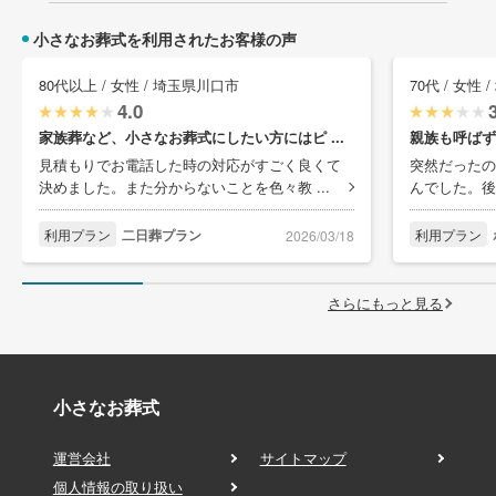
小さなお葬式を利用されたお客様の声
80代以上 / 女性 / 埼玉県川口市
70代 / 女性
4.0
家族葬など、小さなお葬式にしたい方にはピ ...
親族も呼ばず
見積もりでお電話した時の対応がすごく良くて
突然だったの
決めました。また分からないことを色々教 ...
んでした。後
利用プラン
二日葬プラン
利用プラン
2026/03/18
さらにもっと見る
小さなお葬式
運営会社
サイトマップ
個人情報の取り扱い