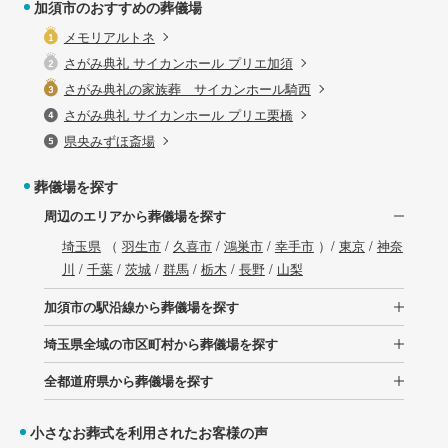
加須市のおすすめの葬儀場
メモリアルトネ
さがみ典礼 サイカンホール プリエ加須
さがみ典礼の家族葬 サイカンホール騎西
さがみ典礼 サイカンホール プリエ栗橋
県央みずほ斎場
葬儀場を探す
周辺のエリアから葬儀場を探す
埼玉県
（
羽生市
/
久喜市
/
鴻巣市
/
幸手市
）/
東京
/
神奈
川
/
千葉
/
茨城
/
群馬
/
栃木
/
長野
/
山梨
加須市の駅沿線から葬儀場を探す
埼玉県全域の市区町村から葬儀場を探す
全都道府県から葬儀場を探す
小さなお葬式を利用されたお客様の声