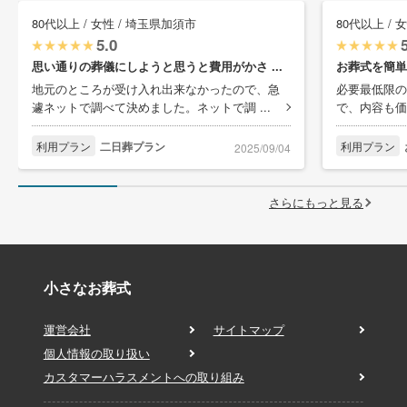
80代以上 / 女性 / 埼玉県加須市
80代以上 / 
5.0
思い通りの葬儀にしようと思うと費用がかさ ...
お葬式を簡単
地元のところが受け入れ出来なかったので、急
必要最低限の
遽ネットで調べて決めました。ネットで調 ...
で、内容も価
利用プラン
二日葬プラン
利用プラン
2025/09/04
さらにもっと見る
小さなお葬式
運営会社
サイトマップ
個人情報の取り扱い
カスタマーハラスメントへの取り組み