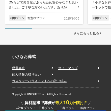
CMなどで知名度があったため安心かな？と思い
「小さなお葬
ました。ご丁寧な対応いただき、ありが ...
ーネットで検
利用プラン
お別れプラン
利用プラン
2025/10/05
さらにもっと見る
小さなお葬式
運営会社
サイトマップ
個人情報の取り扱い
カスタマーハラスメントへの取り組み
Copyright © UNIQUEST inc. All Rights Reserved.
10
※
資料請求
最大
万円割引
で葬儀が
※対象プラン：一日葬プラン・二日葬プラン・一般葬プラン