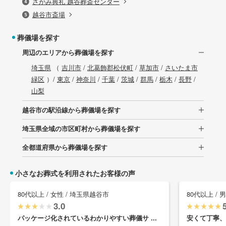
さがみ典礼 越谷葬斎センター
越谷市斎場
葬儀場を探す
周辺のエリアから葬儀場を探す
埼玉県
（
吉川市
/
北葛飾郡松伏町
/
草加市
/
さいたま市
緑区
）/
東京
/
神奈川
/
千葉
/
茨城
/
群馬
/
栃木
/
長野
/
山梨
越谷市の駅沿線から葬儀場を探す
埼玉県全域の市区町村から葬儀場を探す
全都道府県から葬儀場を探す
小さなお葬式を利用されたお客様の声
80代以上 / 女性 / 埼玉県越谷市
80代以上 / 
3.0
パッケージ化されているわかりやすい葬儀サ ...
安くて丁寧、