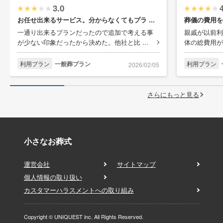
3.0
お任せ出来るサービス。分からなくてもプラ ...
葬儀の費用を
一通り出来るプランだったので追加で考える事
親戚が以前利
が少ない印象だったから決めた。他社と比 ...
体の総費用が
利用プラン
一般葬プラン
利用プラン
2026/02/05
さらにもっと見る
小さなお葬式
運営会社
サイトマップ
個人情報の取り扱い
カスタマーハラスメントへの取り組み
Copyright © UNIQUEST inc. All Rights Reserved.