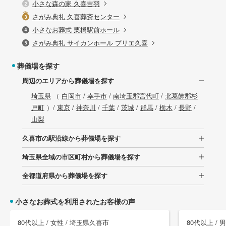
小さな森の家 久喜吉羽
さがみ典礼 久喜葬斎センター
小さなお葬式 栗橋駅前ホール
さがみ典礼 サイカンホール プリエ久喜
葬儀場を探す
周辺のエリアから葬儀場を探す
埼玉県
（
白岡市
/
幸手市
/
南埼玉郡宮代町
/
北葛飾郡杉
戸町
）/
東京
/
神奈川
/
千葉
/
茨城
/
群馬
/
栃木
/
長野
/
山梨
久喜市の駅沿線から葬儀場を探す
埼玉県全域の市区町村から葬儀場を探す
全都道府県から葬儀場を探す
小さなお葬式を利用されたお客様の声
80代以上 / 女性 / 埼玉県久喜市
80代以上 / 