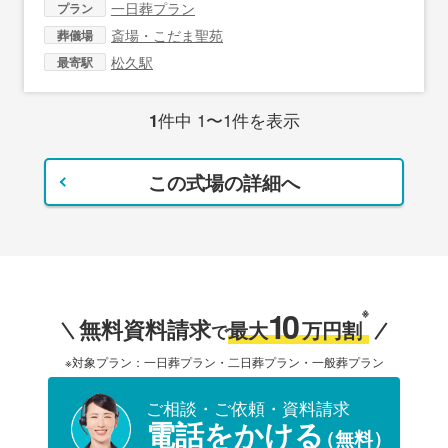
一日葬プラン
プラン
斎場・こだま聖苑
葬儀場
松久駅
最寄駅
1
件中 1〜1件を表示
この式場の詳細へ
10
※
無料資料請求
最大
万円割
で
※対象プラン：一日葬プラン・二日葬プラン・一般葬プラン
ご相談・ご依頼・資料請求
電話をかける
（無料）