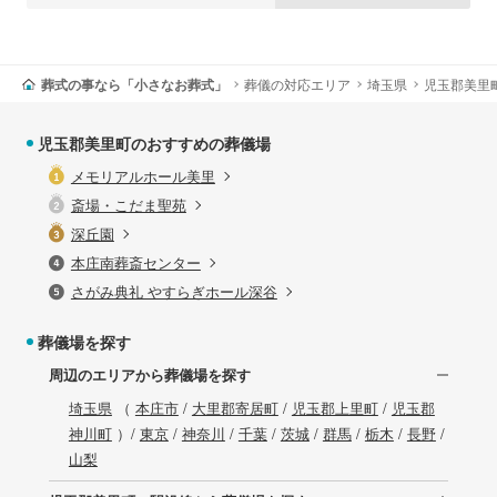
葬式の事なら「小さなお葬式」
葬儀の対応エリア
埼玉県
児玉郡美里
児玉郡美里町のおすすめの葬儀場
メモリアルホール美里
斎場・こだま聖苑
深丘園
本庄南葬斎センター
さがみ典礼 やすらぎホール深谷
葬儀場を探す
周辺のエリアから葬儀場を探す
埼玉県
（
本庄市
/
大里郡寄居町
/
児玉郡上里町
/
児玉郡
神川町
）/
東京
/
神奈川
/
千葉
/
茨城
/
群馬
/
栃木
/
長野
/
山梨