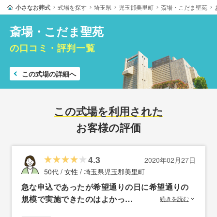
小さなお葬式
式場を探す
埼玉県
児玉郡美里町
斎場・こだま聖苑
斎場・こだま聖苑
の口コミ・評判一覧
この式場の詳細へ
この式場を利用された
お客様の評価
4.3
2020年02月27日
50代 / 女性 /
埼玉県児玉郡美里町
急な申込であったが希望通りの日に希望通りの
規模で実施できたのはよかっ…
続きを読む