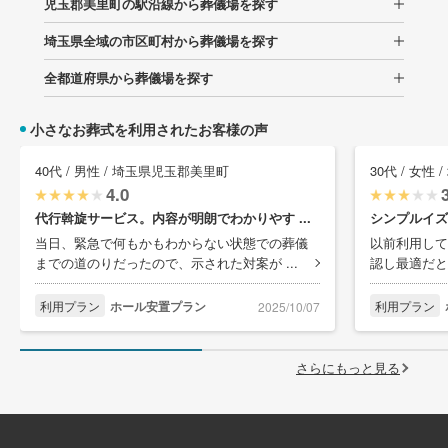
児玉郡美里町の駅沿線から葬儀場を探す
埼玉県全域の市区町村から葬儀場を探す
全都道府県から葬儀場を探す
小さなお葬式を利用されたお客様の声
40代 / 男性 / 埼玉県児玉郡美里町
30代 / 女性
4.0
代行斡旋サービス。内容が明朗でわかりやす ...
シンプルイズ
当日、緊急で何もかもわからない状態での葬儀
以前利用して
までの道のりだったので、示された対案が ...
認し最適だと
利用プラン
ホール安置プラン
利用プラン
2025/10/07
さらにもっと見る