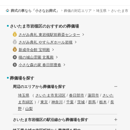
葬式の事なら「小さなお葬式」
葬儀の対応エリア
埼玉県
さいたま市
さいたま市岩槻区のおすすめの葬儀場
さがみ典礼 東岩槻駅前葬斎センター
さがみ典礼 やすらぎホール岩槻
新成寺会館 宝明殿
槻の城山霊園 玄鳳殿
小さな森の家 春日部豊春
葬儀場を探す
周辺のエリアから葬儀場を探す
埼玉県
（
さいたま市見沼区
/
春日部市
/
蓮田市
/
さいた
ま市緑区
）/
東京
/
神奈川
/
千葉
/
茨城
/
群馬
/
栃木
/
長
野
/
山梨
さいたま市岩槻区の駅沿線から葬儀場を探す