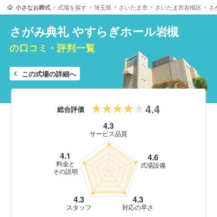
小さなお葬式
式場を探す
埼玉県
さいたま市
さいたま市岩槻区
さ
さがみ典礼 やすらぎホール岩槻
の口コミ・評判一覧
この式場の詳細へ
4.4
総合評価
4.3
サービス品質
4.1
4.6
料金と
式場設備
その説明
4.3
4.3
スタッフ
対応の早さ