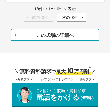
18
件中 1〜10件を表示
前の10件
次の10件
この式場の詳細へ
10
※
無料資料請求
最大
万円割
で
※対象プラン：一日葬プラン・二日葬プラン・一般葬プラン
ご相談・ご依頼・資料請求
電話をかける
（無料）