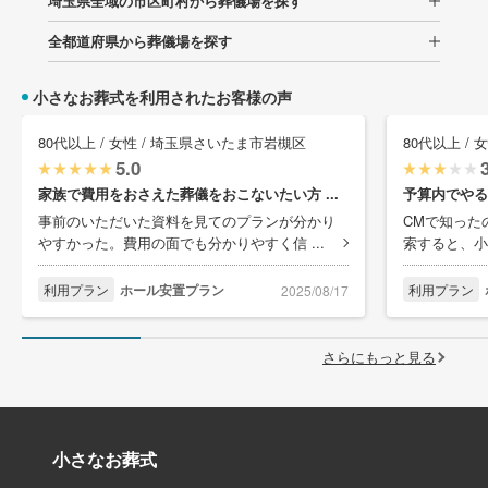
埼玉県全域の市区町村から葬儀場を探す
全都道府県から葬儀場を探す
小さなお葬式を利用されたお客様の声
80代以上 / 女性 / 埼玉県さいたま市岩槻区
80代以上 /
5.0
家族で費用をおさえた葬儀をおこないたい方 ...
予算内でやる
事前のいただいた資料を見てのプランが分かり
CMで知った
やすかった。費用の面でも分かりやすく信 ...
索すると、小
利用プラン
ホール安置プラン
利用プラン
2025/08/17
さらにもっと見る
小さなお葬式