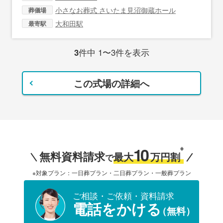
小さなお葬式 さいたま見沼御蔵ホール
葬儀場
大和田駅
最寄駅
3
件中 1〜3件を表示
この式場の詳細へ
10
※
無料資料請求
最大
万円割
で
※対象プラン：一日葬プラン・二日葬プラン・一般葬プラン
ご相談・ご依頼・資料請求
電話をかける
（無料）