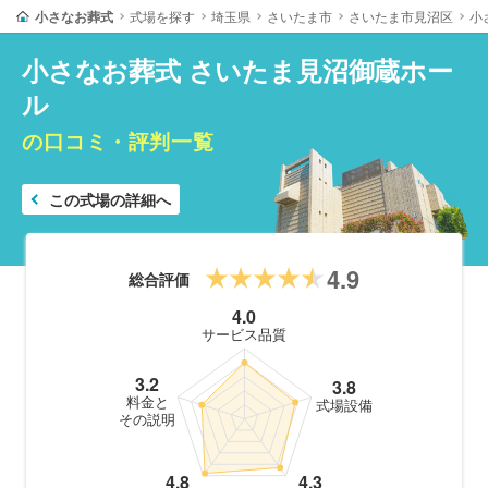
小さなお葬式
式場を探す
埼玉県
さいたま市
さいたま市見沼区
小
小さなお葬式 さいたま見沼御蔵ホー
ル
の口コミ・評判一覧
この式場の詳細へ
4.9
総合評価
4.0
サービス品質
3.2
3.8
料金と
式場設備
その説明
4.8
4.3