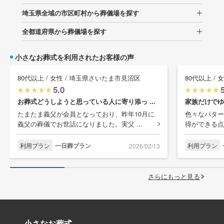
埼玉県全域の市区町村から葬儀場を探す
全都道府県から葬儀場を探す
小さなお葬式を利用されたお客様の声
80代以上 / 女性 / 埼玉県さいたま市見沼区
80代以上 /
5.0
お葬式どうしようと思っている人に寄り添っ ...
家族だけでゆ
たまたま義父が会員となっており、昨年10月に
色々なパター
義父の葬儀でお世話になりました。実父 ...
得ができる点
利用プラン
一日葬プラン
利用プラン
2026/02/13
さらにもっと見る
小さなお葬式