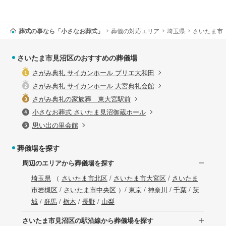
葬式の事なら「小さなお葬式」
葬儀の対応エリア
埼玉県
さいたま市
さいたま市見沼区のおすすめの葬儀場
さがみ典礼 サイカンホール プリエ大和田
さがみ典礼 サイカンホール 大宮典礼会館
さがみ典礼の家族葬 東大宮駅前
小さなお葬式 さいたま見沼御蔵ホール
思い出の里会館
葬儀場を探す
周辺のエリアから葬儀場を探す
埼玉県
（
さいたま市北区
/
さいたま市大宮区
/
さいたま
市岩槻区
/
さいたま市中央区
）/
東京
/
神奈川
/
千葉
/
茨
城
/
群馬
/
栃木
/
長野
/
山梨
さいたま市見沼区の駅沿線から葬儀場を探す